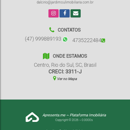
dalcirio@jardimsulimobiliaria.com.br
CONTATOS
(47) 999889193
4735222484
ONDE ESTAMOS
Centro
,
Rio do Sul
,
SC
,
Brasil
CRECI: 3311-J
Ver no Mapa
Apresenta.me ~ Plataforma Imobiliária
Copyright © 2026 ~ 0.0000s