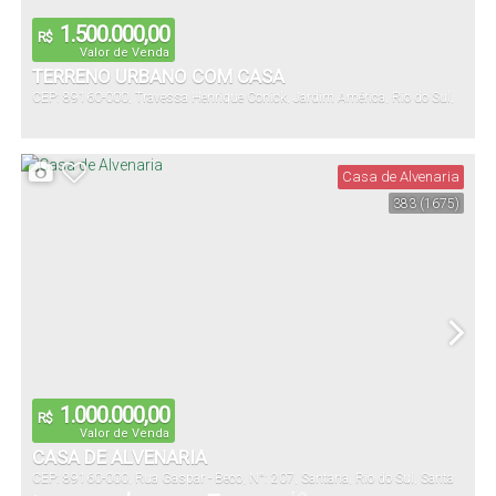
1.500.000,00
R$
Valor de Venda
TERRENO URBANO COM CASA
CEP: 89160-000
,
Travessa Henrique Conick
,
Jardim América
,
Rio do Sul
,
Santa Catarina
,
Brasil
Casa de Alvenaria
383
(1675)
1.000.000,00
R$
Valor de Venda
CASA DE ALVENARIA
CEP: 89160-000
,
Rua Gaspar - Beco
,
N°:
207
,
Santana
,
Rio do Sul
,
Santa
Catarina
,
Brasil