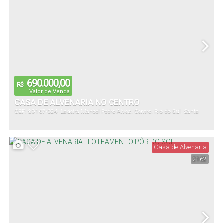
690.000,00
R$
Valor de Venda
CASA DE ALVENARIA NO CENTRO
CEP: 89167-024
,
Ladeira Manoel Pedro Alves
,
Centro
,
Rio do Sul
,
Santa
Catarina
,
Brasil
Casa de Alvenaria
2162