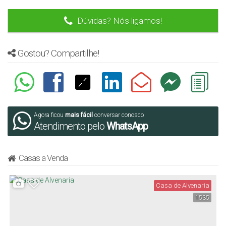
Dúvidas? Nós ligamos!
Gostou? Compartilhe!
Agora ficou
mais fácil
conversar conosco
Atendimento pelo
WhatsApp
Casas a Venda
Casa de Alvenaria
1535