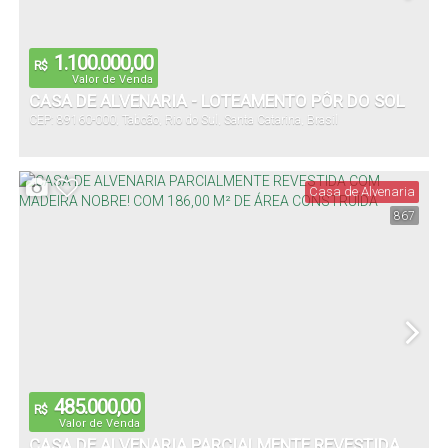
1.100.000,00
R$
Valor de Venda
CASA DE ALVENARIA - LOTEAMENTO PÔR DO SOL
CEP: 89160-000
,
Taboão
,
Rio do Sul
,
Santa Catarina
,
Brasil
Casa de Alvenaria
867
485.000,00
R$
Valor de Venda
CASA DE ALVENARIA PARCIALMENTE REVESTIDA