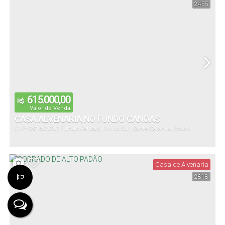
2455
307
.00
m²
Útil:
615.000,00
R$
Valor de Venda
CASA ALVENARIA NO FUNDO CANOAS
CEP: 89160-000
,
Fundo Canoas
,
Rio do Sul
,
Santa Catarina
,
Brasil
Casa de Alvenaria
2818