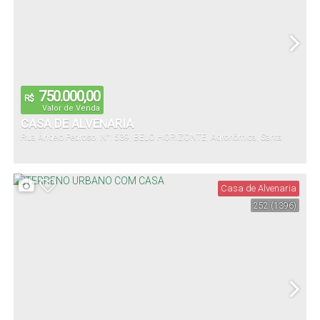
750.000,00
R$
Valor de Venda
CASA DE ALVENARIA
Rua Ângelo Pedroso
,
N°:
539
,
BELO HORIZONTE
,
Agronômica
,
Santa
Catarina
,
Brasil
Casa de Alvenaria
252
(1396)