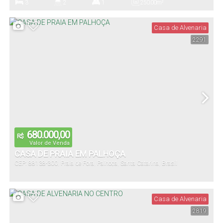
3
2
1
250
.00
m²
Dormitório(s)
Banheiro(s)
Suíte(s)
Útil:
Casa de Alvenaria
2291
680.000,00
R$
Valor de Venda
CASA DE PRAIA EM PALHOÇA
CEP: 88138-300
,
Praia de Fora
,
Palhoça
,
Santa Catarina
,
Brasil
Casa de Alvenaria
2819