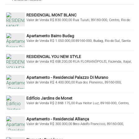
RESIDENCIAL MONT BLANC
Valor de Venda
R$
830.000,00
Rua Tuiuti, 89160-000, Centro, Rio do
Sul, Santa Catarina, Brasil
Apartamento Bairro Budag
Valor de Venda
R$
1.050.000,00
89160-000, Budag, Rio do Sul, Santa
Catarina, Brasil
RESIDENCIAL YOU NEW STYLE
Valor de Venda
R$
658.200,00
RUA FLORIANÓPOLIS, Fazenda, Itajaí,
Santa Catarina, Brasil
Apartamento - Residencial Palazzo Di Murano
Valor de Venda
R$
4.400.000,00
Rua dos Pioneiros, 89160-000,
Centro, Rio do Sul, Santa Catarina, Brasil
Edifício Jardins de Monet
Valor de Venda
R$
2.868.175,00
Rua Heitor Luz, 89160-000, Centro,
Rio do Sul, Santa Catarina, Brasil
Apartamento - Residencial Alliança
Valor de Venda
R$
300.000,00
Beco Adolfo Francisco, 89160-000,
Bremer, Rio do Sul, Santa Catarina, Brasil