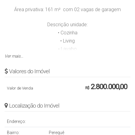
Área privativa: 161 m² com 0
2 vagas de garagem
Descrição unidade:
• Cozinha
• Living
• Lavabo
Ver mais...
• Sacada
Valores do Imóvel
Descrição do empreendimento:
•Terraço externo
2.800.000,00
• Piscina Infantil
Valor de Venda
R$
• Piscina adulto
• Spa Piscina
Localização do Imóvel
• Piscina adulta
• 2 Salões de festas
Endereço:
• Sala de jogos com gourmet
Bairro:
Perequê