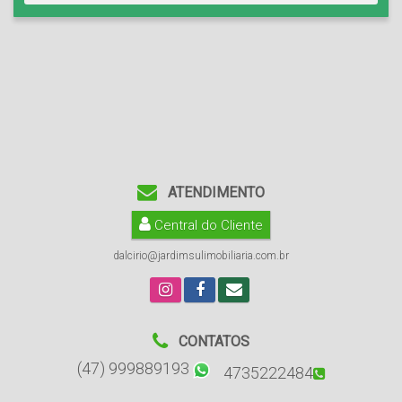
ATENDIMENTO
Central do Cliente
dalcirio@jardimsulimobiliaria.com.br
CONTATOS
(47) 999889193
4735222484