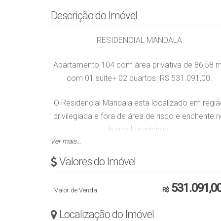
Descrição do Imóvel
RESIDENCIAL MANDALA
Apartamento 104 com área privativa de 86,58 
com 01 suíte+ 02 quartos. R$ 531.091,00.
O Residencial Mandala esta localizado em regi
privilegiada e fora de área de risco e enchente 
bairro Laranjeiras,
Ver mais...
à 5 minutos do Centro de Rio do Sul.
Valores do Imóvel
Obs: Valor sujeito a alteração sem aviso prévio
531.091,0
Valor de Venda
R$
Localização do Imóvel