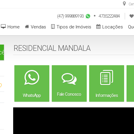
Cen
(47) 999889193
4735222484
Home
Vendas
Tipos de Imóveis
Locações
Qu
RESIDENCIAL MANDALA
cê!
Fale Conosco
WhatsApp
Informações