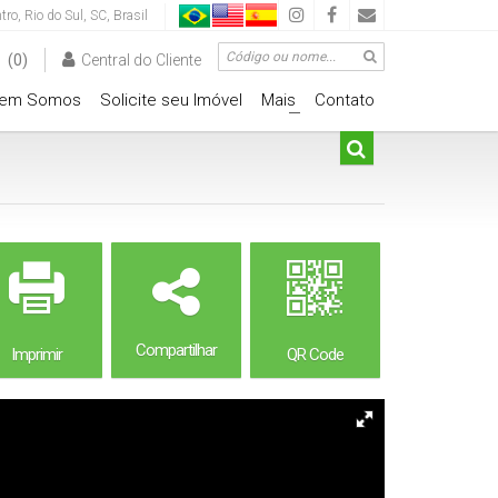
tro
,
Rio do Sul
,
SC
,
Brasil
(0)
Central do Cliente
em Somos
Solicite seu Imóvel
Mais
Contato
+
Compartilhar
Imprimir
QR Code