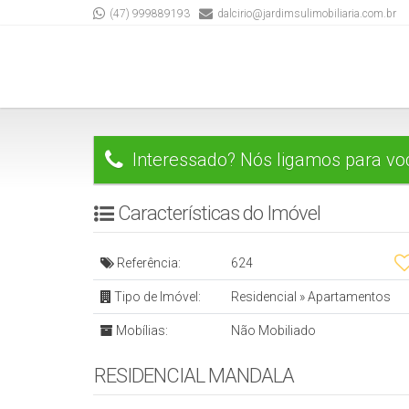
(47) 999889193
dalcirio@jardimsulimobiliaria.com.br
Interessado? Nós ligamos para vo
Características do Imóvel
Referência:
624
Tipo de Imóvel:
Residencial
»
Apartamentos
Mobílias:
Não Mobiliado
RESIDENCIAL MANDALA