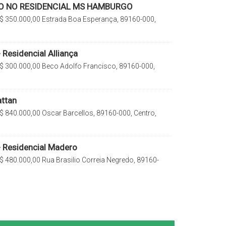
 NO RESIDENCIAL MS HAMBURGO
$
350.000,00
Estrada Boa Esperança, 89160-000,
 do Sul, Santa Catarina, Brasil
Residencial Alliança
$
300.000,00
Beco Adolfo Francisco, 89160-000,
l, Santa Catarina, Brasil
attan
$
840.000,00
Oscar Barcellos, 89160-000, Centro,
 Catarina, Brasil
 Residencial Madero
$
480.000,00
Rua Brasilio Correia Negredo, 89160-
o Sul, Santa Catarina, Brasil