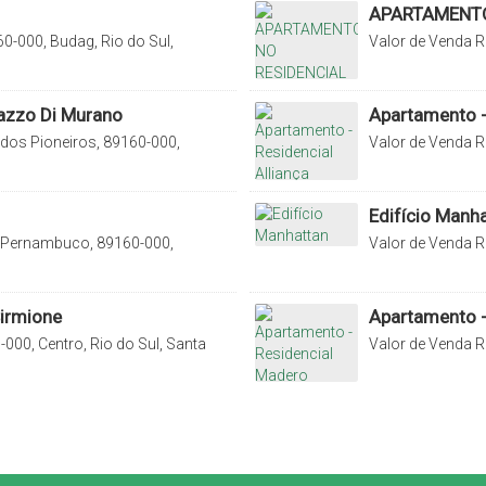
APARTAMENTO
0-000, Budag, Rio do Sul,
Valor de Venda
R
Fundo Canoas, Rio
lazzo Di Murano
Apartamento - 
dos Pioneiros, 89160-000,
Valor de Venda
R
asil
Bremer, Rio do Su
Edifício Manh
 Pernambuco, 89160-000,
Valor de Venda
R
asil
Rio do Sul, Santa
irmione
Apartamento -
000, Centro, Rio do Sul, Santa
Valor de Venda
R
000, Budag, Rio d