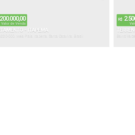
200.000,00
2.50
R$
Valor de Venda
Val
TAMENTO - ITAPEMA
TERREN
8220-000
,
Meia Praia
,
Itapema
,
Santa Catarina
,
Brasil
Bairro Varz