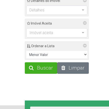
Detalhes do Imóvel
Rio do Oeste (2)
Detalhes
Centro (2)
Agrolândia (1)
Imóvel Aceita
Centro (1)
Imóvel aceita
Blumenau (1)
Vila Nova (1)
Ordenar a Lista
Camboriú (1)
Tabuleiro (1)
Buscar
Limpar
Indaial (1)
Warnow (1)
Itapema (1)
Meia Praia (1)
Ituporanga (1)