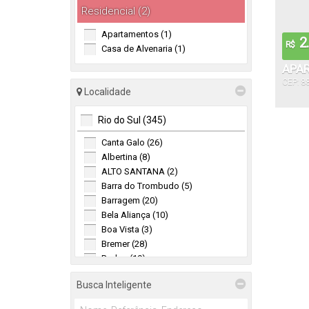
Residencial (2)
Apartamentos (1)
2.
R$
Casa de Alvenaria (1)
APAR
CEP: 8
Localidade
Rio do Sul (345)
Canta Galo (26)
Albertina (8)
ALTO SANTANA (2)
Barra do Trombudo (5)
Barragem (20)
Bela Aliança (10)
Boa Vista (3)
Bremer (28)
Budag (19)
Canoas (5)
Busca Inteligente
Centro (43)
Centro (1)