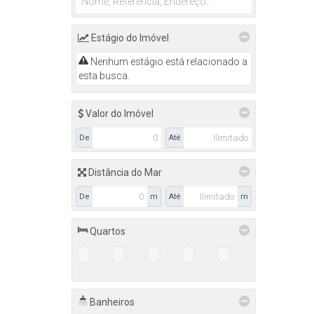
Eugênio Schneider (11)
Fundo Canoas (27)
Itoupava (6)
Estágio do Imóvel
Jardim América (10)
Nenhum estágio está relacionado a
Laranjeiras (22)
esta busca.
Navegantes (2)
Pamplona (2)
Progresso (14)
Valor do Imóvel
Rainha (2)
De
Até
Santa Rita (3)
Santana (22)
SERRA TABOÃO (1)
Distância do Mar
Sumaré (29)
De
m
Até
m
Taboão (21)
Valada São Paulo (3)
Quartos
Agronômica (14)
1+
2+
3+
4+
5+
BELO HORIZONTE (5)
Belo Horizonte (6)
Centro (3)
Banheiros