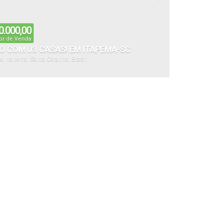
0.000,00
or de Venda
O COM 03 CASAS! EM ITAPEMA-SC
ea
,
Itapema
,
Santa Catarina
,
Brasil