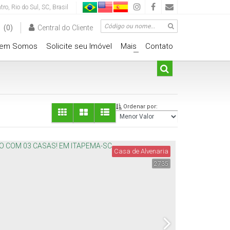
tro
,
Rio do Sul
,
SC
,
Brasil
(0)
Central do Cliente
em Somos
Solicite seu Imóvel
Mais
Contato
+
Ordenar por:
Casa de Alvenaria
2735