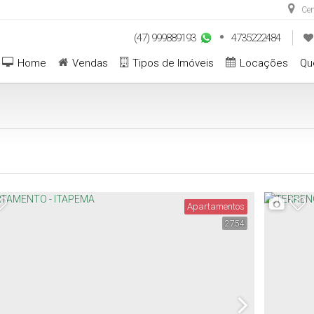
Cen
(47) 999889193
4735222484
Home
Vendas
Tipos de Imóveis
Locações
Qu
Apartamentos
2754