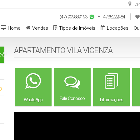
Cen
(47) 999889193
4735222484
Home
Vendas
Tipos de Imóveis
Locações
Qu
APARTAMENTO VILA VICENZA
cê!
Fale Conosco
WhatsApp
Informações