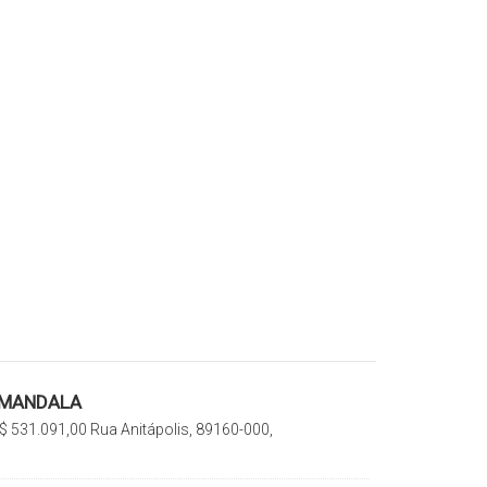
 MANDALA
$
531.091,00
Rua Anitápolis, 89160-000,
o Sul, Santa Catarina, Brasil