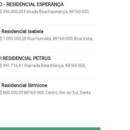
 - RESIDENCIAL ESPERANÇA
$
395.000,00
Estrada Boa Esperança, 89160-000,
 do Sul, Santa Catarina, Brasil
 Residencial Isabela
$
1.000.000,00
Rua Humaitá, 89160-000, Boa Vista,
 Catarina, Brasil
 RESIDENCIAL PETRUS
$
991.716,41
Alameda Bela Aliança, 89160-000,
io do Sul, Santa Catarina, Brasil
 Residencial Sirmione
$
800.000,00
89160-000, Centro, Rio do Sul, Santa