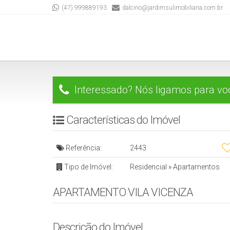
(47) 999889193
dalcirio@jardimsulimobiliaria.com.br
Interessado? Nós ligamos para vo
Características do Imóvel
Referência:
2443
Tipo de Imóvel:
Residencial
»
Apartamentos
APARTAMENTO VILA VICENZA
Descrição do Imóvel