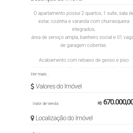
O apartamento possui 2 quartos, 1 suíte, sala d
estar, cozinha e varanda com churrasqueira
integrados,
área de serviço ampla, banheiro social e 01 vag
de garagem cobertas.
Acabamento com rebaixo de gesso e piso
laminado nos quartos e piso porcelanato cozin
Ver mais...
e banheiros.
Permanece no imóvel todos os móveis sob
Valores do Imóvel
medida.
Empreendimento possui salão de festas.
670.000,0
Valor de Venda
R$
Área privativa de 120,73 m².
Localização do Imóvel
Obs.: Valor sujeito a alteração sem aviso prévio