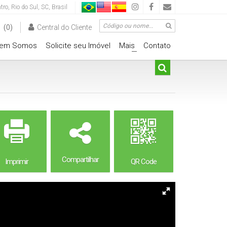
tro
,
Rio do Sul
,
SC
,
Brasil
(0)
Central do Cliente
em Somos
Solicite seu Imóvel
Mais
Contato
+
Compartilhar
Imprimir
QR Code