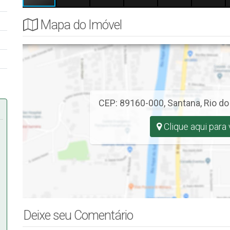
Mapa do Imóvel
CEP: 89160-000
,
Santana
,
Rio do
Clique aqui para
Deixe seu Comentário