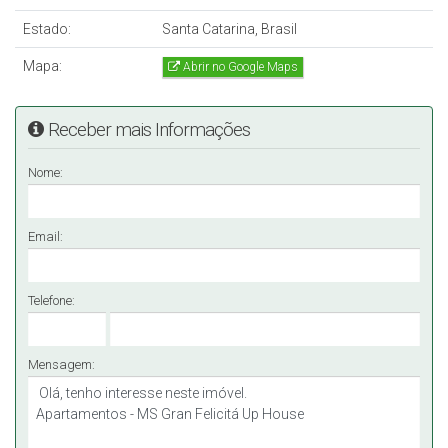
Coworking
Estado:
3 playgrounds temáticos
Santa Catarina, Brasil
Espaço Zen
Mapa:
Abrir no Google Maps
MS Training
Bicicletário
Quadra de esportes
Receber mais Informações
Pista de cooper
Praça de fogo
Nome:
Praça de convivência
6 quiosques temáticos
Medidores individuais de Água, Gás e Energia
Email:
Infraestrutura para ar-condicionado
Telefone:
VALORES A PARTIR DE R$ 500.438,00
Mensagem: