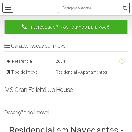
Interessado? Nós ligamos para você!
Características do Imóvel
Referência:
2604
Tipo de Imóvel:
Residencial
»
Apartamentos
MS Gran Felicitá Up House
Descrição do Imóvel
Residencial em Navegantes -