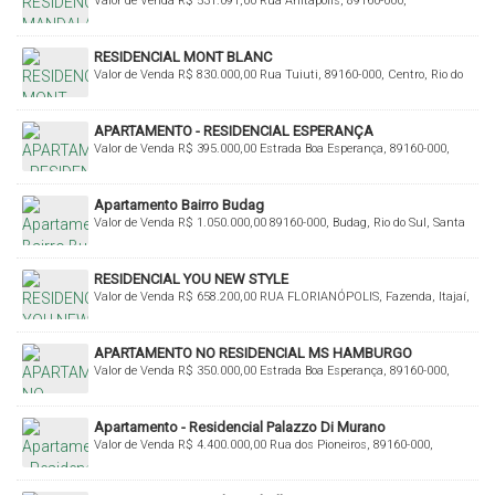
Valor de Venda
R$
531.091,00
Rua Anitápolis, 89160-000,
Laranjeiras, Rio do Sul, Santa Catarina, Brasil
RESIDENCIAL MONT BLANC
Valor de Venda
R$
830.000,00
Rua Tuiuti, 89160-000, Centro, Rio do
Sul, Santa Catarina, Brasil
APARTAMENTO - RESIDENCIAL ESPERANÇA
Valor de Venda
R$
395.000,00
Estrada Boa Esperança, 89160-000,
Fundo Canoas, Rio do Sul, Santa Catarina, Brasil
Apartamento Bairro Budag
Valor de Venda
R$
1.050.000,00
89160-000, Budag, Rio do Sul, Santa
Catarina, Brasil
RESIDENCIAL YOU NEW STYLE
Valor de Venda
R$
658.200,00
RUA FLORIANÓPOLIS, Fazenda, Itajaí,
Santa Catarina, Brasil
APARTAMENTO NO RESIDENCIAL MS HAMBURGO
Valor de Venda
R$
350.000,00
Estrada Boa Esperança, 89160-000,
Fundo Canoas, Rio do Sul, Santa Catarina, Brasil
Apartamento - Residencial Palazzo Di Murano
Valor de Venda
R$
4.400.000,00
Rua dos Pioneiros, 89160-000,
Centro, Rio do Sul, Santa Catarina, Brasil