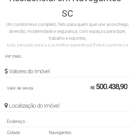
SC
Um condomínio completo, feito para quem quer unir aconchego,
diversão, modernidade e segurança, com espaços para lazer,
trabalho e esportes,
tudo pensado para a sua melhor experiência! Este é o primeiro e
maior Home Club de Navegantes.
Ver mais...
Seja bem-vindo ao MS Gran Felicitá Up House!
Valores do Imóvel
Registro de Incorporação: R.6-7.437
500.438,90
Total de aptos: 384
Valor de Venda
R$
12 blocos
Vaga de estacionamento: sim
Localização do Imóvel
Piscina com prainha
Piscina infantil
Endereço:
Salão de Festas
Pet Place
Cidade:
Navegantes