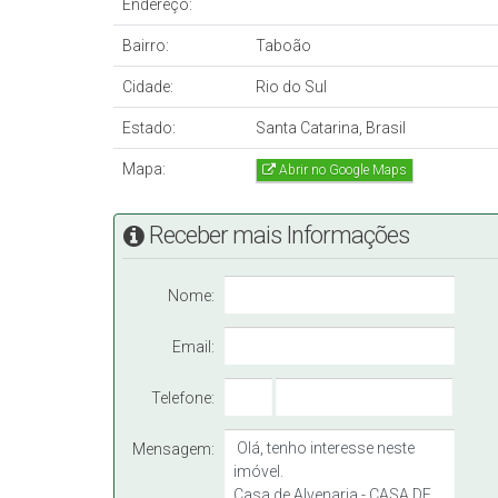
Endereço:
Área do terreno: 832 m²
Área construída: 354 m²
Bairro:
Taboão
Cidade:
Rio do Sul
Aceita permuta de imóvel e terreno de menor val
Estado:
e veiculo mediante avaliação.
Santa Catarina, Brasil
Mapa:
Abrir no Google Maps
Obs.: Valor sujeito a alteração sem aviso prévio
Receber mais Informações
Nome:
Email:
Telefone:
Mensagem: