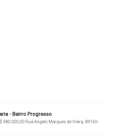
ria - Bairro Progresso
$
980.000,00
Rua Angelo Marques de Vieira, 89160-
io do Sul, Santa Catarina, Brasil