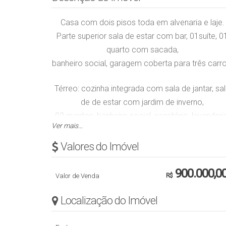
Casa com dois pisos toda em alvenaria e laje.
Parte superior sala de estar com bar, 01suíte, 0
quarto com sacada,
banheiro social, garagem coberta para três carro
Térreo: cozinha integrada com sala de jantar, sa
de de estar com jardim de inverno,
02 quartos, banheiro social, escritório, lavanderi
Ver mais...
Área de festa equipada com churrasqueira, fog
Valores do Imóvel
a lenha e cozinha, mesa de sinuca,
mesa air game, banheiro, deposito, piscina
900.000,0
Valor de Venda
R$
espaçoso.
Localização do Imóvel
Ficam os móveis sob medida.