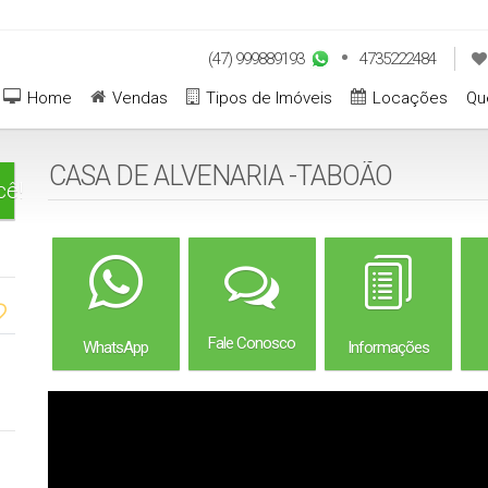
(47) 999889193
4735222484
Home
Vendas
Tipos de Imóveis
Locações
Qu
CASA DE ALVENARIA -TABOÃO
cê!
Fale Conosco
WhatsApp
Informações