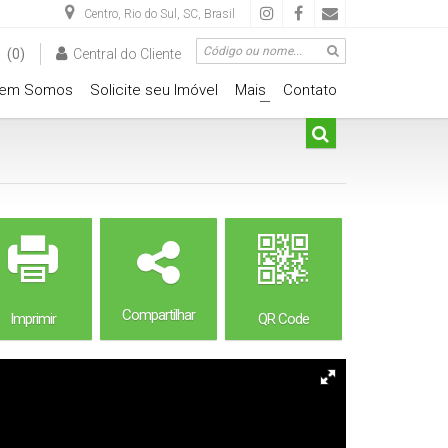
Centro
,
Rio do Sul
,
SC
,
Brasil
(0)
Central do Cliente
em Somos
Solicite seu Imóvel
Mais
Contato
+
Compartilhar
Imprimir
QR Code