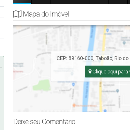
Mapa do Imóvel
or
.
CEP: 89160-000
,
Taboão
,
Rio do
Clique aqui para
Deixe seu Comentário