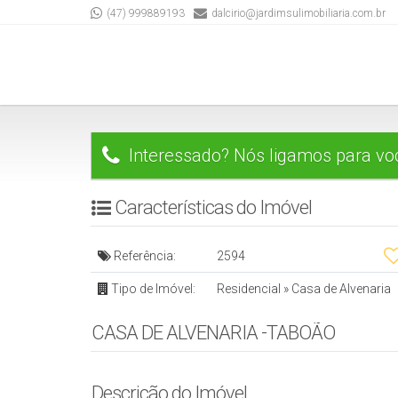
(47) 999889193
dalcirio@jardimsulimobiliaria.com.br
Interessado? Nós ligamos para vo
Características do Imóvel
Referência:
2594
Tipo de Imóvel:
Residencial
»
Casa de Alvenaria
CASA DE ALVENARIA -TABOÃO
Descrição do Imóvel