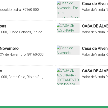
Casa de Alvena
Taboão!
eopoldo Ledra, 89160-000,
Valor de Venda
R
Brasil
Catarina, Brasil
noas
CASA DE ALV
-000, Fundo Canoas, Rio do
Valor de Venda
R
Catarina, Brasil
e Novembro
Casa de Alven
XV de Novembro, 89160-000,
Valor de Venda
R
a, Brasil
Santa Catarina, B
s.
CASA DE ALV
000, Canta Galo, Rio do Sul,
Valor de Venda
R
Santa Catarina, B