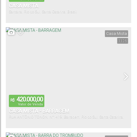
CASA MISTA
Santana
,
Rio do Sul
,
Santa Catarina
,
Brasil
Casa Mista
1128
420.000,00
R$
Valor de Venda
CASA MISTA - BARRAGEM
RUA ANTÔNIO TONON
,
N°:
419
,
Barragem
,
Rio do Sul
,
Santa Catarina
,
Brasil