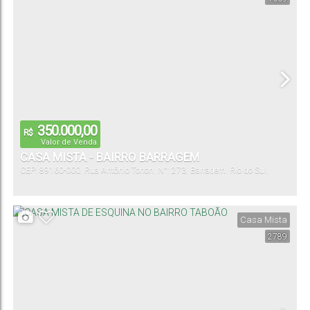
350.000,00
R$
Valor de Venda
CASA MISTA - BAIRRO BARRAGEM
CEP: 89160-000
,
Rua Antônio Tonon
,
N°:
273
,
Barragem
,
Rio do Sul
,
Santa Catarina
,
Brasil
Casa Mista
2789