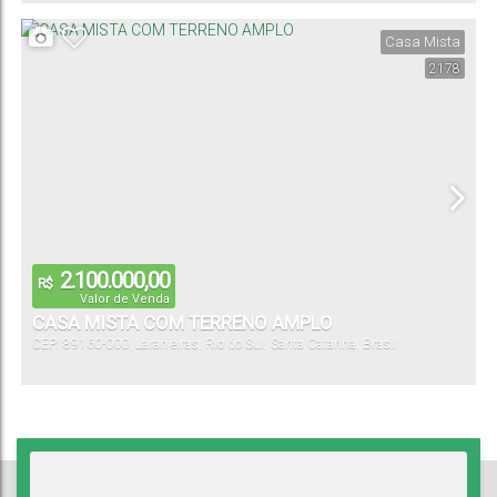
Casa Mista
2178
2.100.000,00
R$
Valor de Venda
CASA MISTA COM TERRENO AMPLO
CEP: 89160-000
,
Laranjeiras
,
Rio do Sul
,
Santa Catarina
,
Brasil