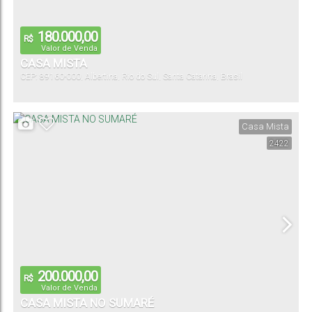
180.000,00
R$
Valor de Venda
CASA MISTA
CEP: 89160-000
,
Albertina
,
Rio do Sul
,
Santa Catarina
,
Brasil
Casa Mista
2422
200.000,00
R$
Valor de Venda
CASA MISTA NO SUMARÉ