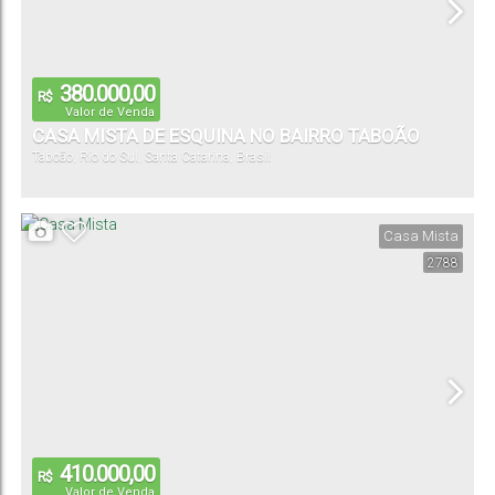
380.000,00
R$
Valor de Venda
CASA MISTA DE ESQUINA NO BAIRRO TABOÃO
Taboão
,
Rio do Sul
,
Santa Catarina
,
Brasil
Casa Mista
2788
410.000,00
R$
Valor de Venda