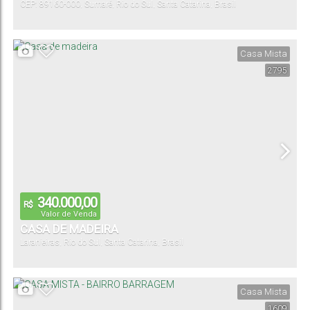
CEP: 89160-000
,
Sumaré
,
Rio do Sul
,
Santa Catarina
,
Brasil
Casa Mista
2795
340.000,00
R$
Valor de Venda
CASA DE MADEIRA
Laranjeiras
,
Rio do Sul
,
Santa Catarina
,
Brasil
Casa Mista
1609