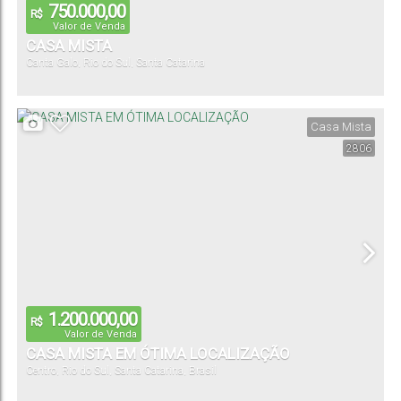
750.000,00
R$
Valor de Venda
CASA MISTA
Canta Galo
,
Rio do Sul
,
Santa Catarina
Casa Mista
2806
1.200.000,00
R$
Valor de Venda
CASA MISTA EM ÓTIMA LOCALIZAÇÃO
Centro
,
Rio do Sul
,
Santa Catarina
,
Brasil