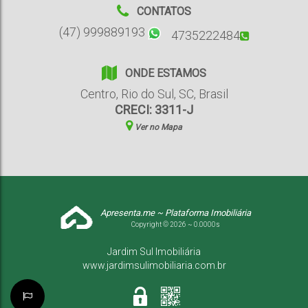
CONTATOS
(47) 999889193
4735222484
ONDE ESTAMOS
Centro
,
Rio do Sul
,
SC
,
Brasil
CRECI: 3311-J
Ver no Mapa
Apresenta.me ~ Plataforma Imobiliária
Copyright © 2026 ~ 0.0000s
Jardim Sul Imobiliária
www.jardimsulimobiliaria.com.br