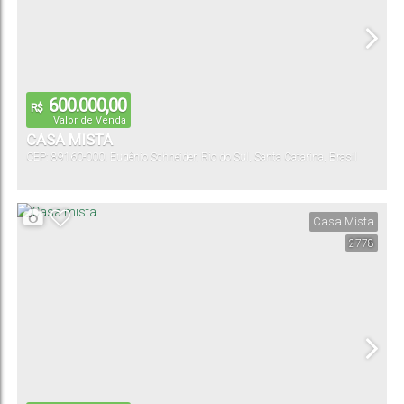
600.000,00
R$
Valor de Venda
CASA MISTA
CEP: 89160-000
,
Eugênio Schneider
,
Rio do Sul
,
Santa Catarina
,
Brasil
Casa Mista
2778