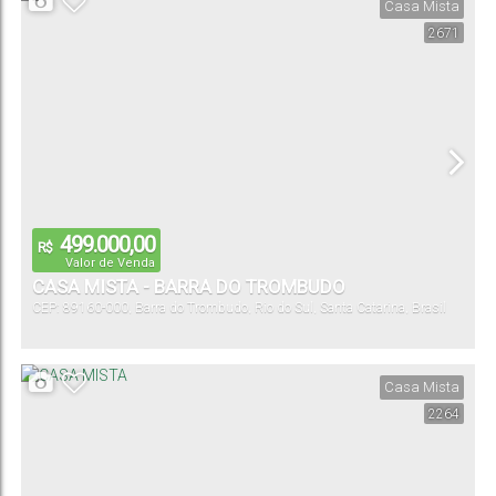
Casa Mista
2671
499.000,00
R$
Valor de Venda
CASA MISTA - BARRA DO TROMBUDO
CEP: 89160-000
,
Barra do Trombudo
,
Rio do Sul
,
Santa Catarina
,
Brasil
Casa Mista
2264