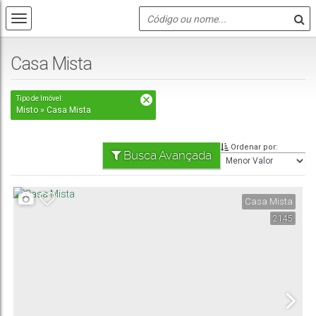
Casa Mista
Tipo de Imóvel:
Misto » Casa Mista
Ordenar por:
Busca Avançada
Casa Mista
2145