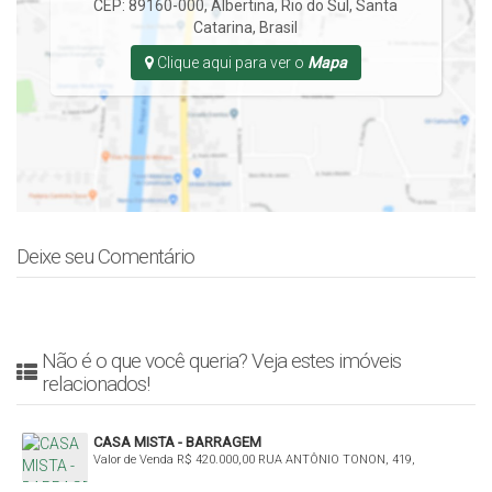
CEP: 89160-000
,
Albertina
,
Rio do Sul
,
Santa
Catarina
,
Brasil
Clique aqui para ver o
Mapa
Deixe seu Comentário
Não é o que você queria? Veja estes imóveis
relacionados!
CASA MISTA - BARRAGEM
Valor de Venda
R$
420.000,00
RUA ANTÔNIO TONON, 419,
Barragem, Rio do Sul, Santa Catarina, Brasil