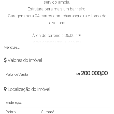
serviço ampla.
Estrutura para mais um banheiro.
Garagem para 04 carros com churrasqueira e forno de
alvenaria
Área do terreno: 336,00 m²
Área construída: 162,46 m²
Ver mais...
Obs.: Valor sujeito a alteração sem aviso prévio.
Valores do Imóvel
200.000,00
Valor de Venda
R$
Localização do Imóvel
Endereço:
Bairro:
Sumaré