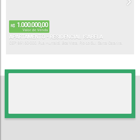
1.000.000,00
R$
Valor de Venda
APARTAMENTO - RESIDENCIAL ISABELA
CEP: 89160-000
,
Rua Humaitá
,
Boa Vista
,
Rio do Sul
,
Santa Catarina
,
Brasil