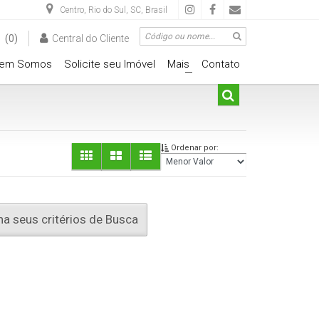
Centro
,
Rio do Sul
,
SC
,
Brasil
(0)
Central do Cliente
em Somos
Solicite seu Imóvel
Mais
Contato
+
Ordenar por:
a seus critérios de Busca