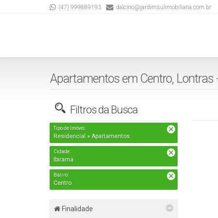
(47) 999889193
dalcirio@jardimsulimobiliaria.com.br
Apartamentos em Centro, Lontras -
Filtros da Busca
Tipo de Imóvel:
Residencial » Apartamentos
Cidade:
Ibirama
Bairro:
Centro
Finalidade