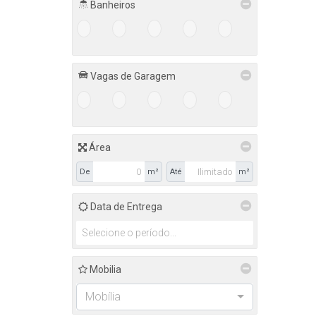
Banheiros
Itapema (1)
1+
2+
3+
4+
5+
Meia Praia (1)
Porto Belo (1)
Vagas de Garagem
Perequê (1)
1+
2+
3+
4+
5+
Rio do Oeste (1)
Centro (1)
Área
De
m²
Até
m²
Data de Entrega
Mobilia
Mobília