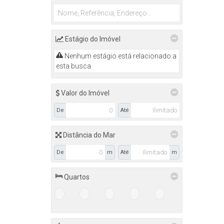
Progresso (3)
Santana (2)
Taboão (2)
Estágio do Imóvel
Itajaí (3)
Nenhum estágio está relacionado a
Fazenda (1)
esta busca.
Praia Brava (1)
São Judas (1)
Valor do Imóvel
Navegantes (2)
De
Até
Gravatá (2)
(1)
Distância do Mar
Perequê Mirim (1)
De
m
Até
m
Camboriú (1)
Quartos
Tabuleiro (1)
1+
2+
3+
4+
5+
Indaial (1)
Warnow (1)