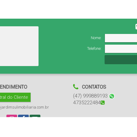
Nome:
Telefone:
ENDIMENTO
CONTATOS
(47) 999889193
ral do Cliente
4735222484
jardimsulimobiliaria.com.br
Jardim Sul Imobiliária