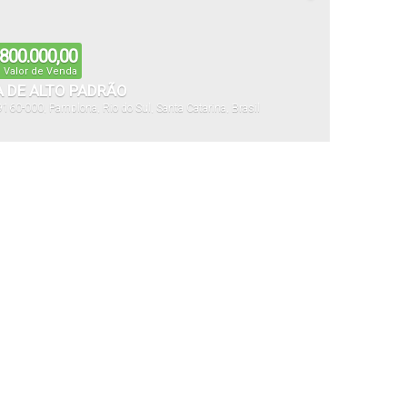
800.000,00
Valor de Venda
 DE ALTO PADRÃO
9160-000
,
Pamplona
,
Rio do Sul
,
Santa Catarina
,
Brasil