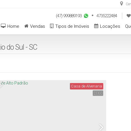
Cen
(47) 999889193
4735222484
Home
Vendas
Tipos de Imóveis
Locações
Qu
o do Sul - SC
Casa de Alvenaria
2160