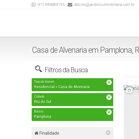
(47) 999889193
dalcirio@jardimsulimobiliaria.com.br
Casa de Alvenaria em Pamplona, Ri
Filtros da Busca
Tipo de Imóvel:
Residencial » Casa de Alvenaria
Cidade:
Rio do Sul
Bairro:
Pamplona
Finalidade