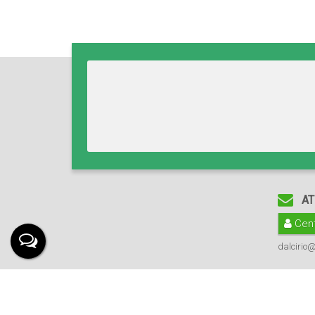
AT
Cent
dalcirio@
Apresenta.me ~ Plataforma Imobiliária