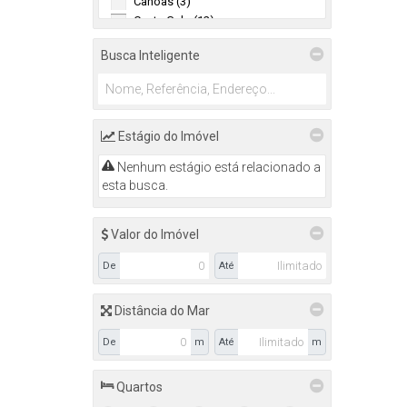
Canoas (3)
Canta Galo (12)
Centro (11)
Busca Inteligente
Eugênio Schneider (4)
Fundo Canoas (12)
Itoupava (1)
Jardim América (3)
Laranjeiras (6)
Estágio do Imóvel
Navegantes (1)
Nenhum estágio está relacionado a
Pamplona (1)
esta busca.
Progresso (6)
Rainha (1)
Santa Rita (1)
Valor do Imóvel
Santana (12)
De
Até
Sumaré (13)
Taboão (12)
Distância do Mar
Agronômica (3)
De
m
Até
m
Belo Horizonte (2)
BELO HORIZONTE (1)
Quartos
Laurentino (2)