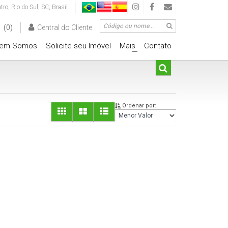
tro
,
Rio do Sul
,
SC
,
Brasil
(0)
Central do Cliente
em Somos
Solicite seu Imóvel
Mais
Contato
+
Ordenar por: