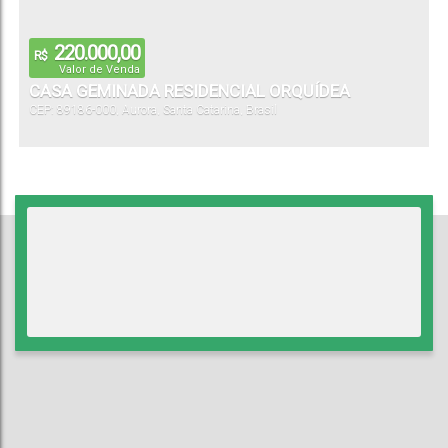
220.000,00
R$
Valor de Venda
CASA GEMINADA RESIDENCIAL ORQUÍDEA
CEP: 89186-000
,
Aurora
,
Santa Catarina
,
Brasil