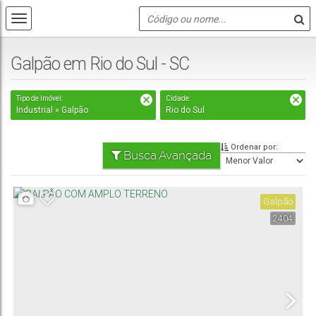
Galpão em Rio do Sul - SC
Tipo de Imóvel:
Cidade:
Industrial » Galpão
Rio do Sul
Ordenar por:
Busca Avançada
Galpão
2404