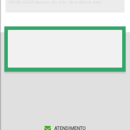
CEP: 89160-000
,
Barragem
,
Rio do Sul
,
Santa Catarina
,
Brasil
ATENDIMENTO