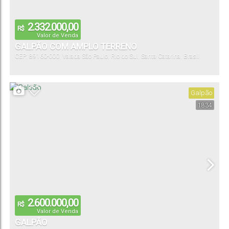
2.332.000,00
R$
Valor de Venda
GALPÃO COM AMPLO TERRENO
CEP: 89160-000
,
Valada São Paulo
,
Rio do Sul
,
Santa Catarina
,
Brasil
Galpão
1834
2.600.000,00
R$
Valor de Venda
GALPÃO