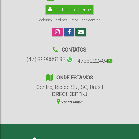
Central do Cliente
dalcirio@jardimsulimobiliaria.com.br
CONTATOS
(47) 999889193
4735222484
ONDE ESTAMOS
Centro
,
Rio do Sul
,
SC
,
Brasil
CRECI: 3311-J
Ver no Mapa