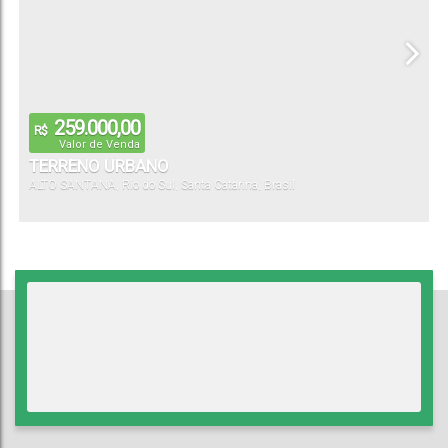
259.000,00
R$
Valor de Venda
TERRENO URBANO
ALTO SANTANA
,
Rio do Sul
,
Santa Catarina
,
Brasil