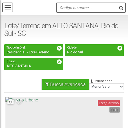
Lote/Terreno em ALTO SANTANA, Rio do
Sul - SC
Tipo de Imóvel:
Cidade:
Residencial » Lote/Terreno
Rio do Sul
Bairro:
ALTO SANTANA
Ordenar por:
Busca Avançada
Lote/Terreno
2812