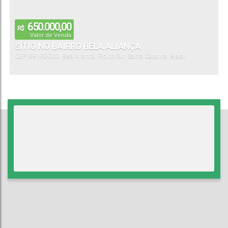
650.000,00
R$
Valor de Venda
SÍTIO NO BAIRRO BELA ALIANÇA
CEP: 89160-000
,
Bela Aliança
,
Rio do Sul
,
Santa Catarina
,
Brasil