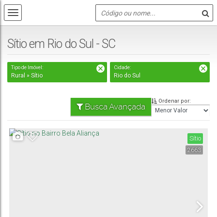
Sítio em Rio do Sul - SC
Tipo de Imóvel:
Cidade:
Rural » Sítio
Rio do Sul
Ordenar por:
Busca Avançada
Sítio
2663