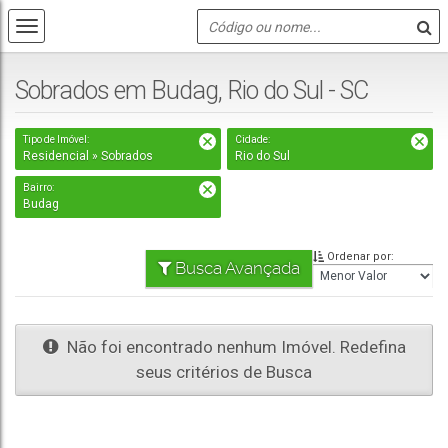
Sobrados em Budag, Rio do Sul - SC
Tipo de Imóvel:
Cidade:
Residencial » Sobrados
Rio do Sul
Bairro:
Budag
Ordenar por:
Busca Avançada
Não foi encontrado nenhum Imóvel. Redefina
seus critérios de Busca