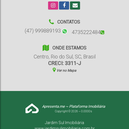
CONTATOS
(47) 999889193
4735222484
ONDE ESTAMOS
Centro
,
Rio do Sul
,
SC
,
Brasil
CRECI: 3311-J
Ver no Mapa
Apresenta.me ~ Plataforma Imobiliária
Copyright © 2026 ~ 0.0000s
Jardim Sul Imobiliária
www.jardimsulimobiliaria.com.br