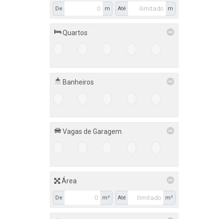
De
m
Até
m
Quartos
1+
2+
3+
4+
5+
Banheiros
1+
2+
3+
4+
5+
Vagas de Garagem
1+
2+
3+
4+
5+
Área
De
m²
Até
m²