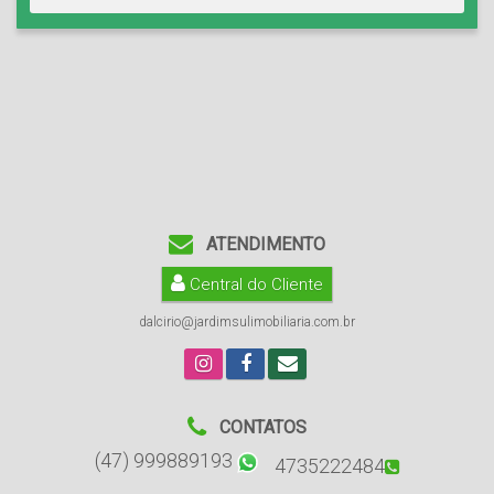
ATENDIMENTO
Central do Cliente
dalcirio@jardimsulimobiliaria.com.br
CONTATOS
(47) 999889193
4735222484