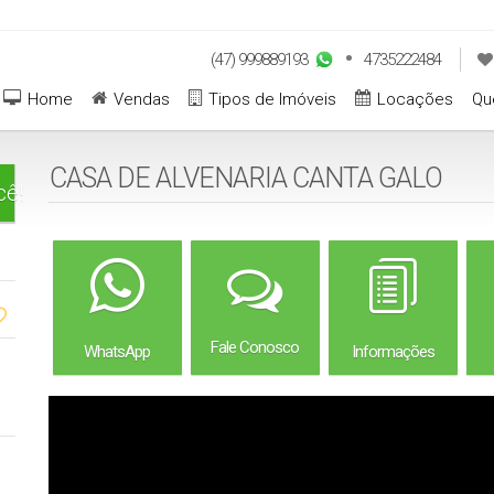
(47) 999889193
4735222484
Home
Vendas
Tipos de Imóveis
Locações
Qu
CASA DE ALVENARIA CANTA GALO
cê!
Fale Conosco
WhatsApp
Informações