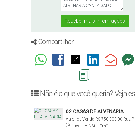
Compartilhar
Não é o que você queria? Veja es
02 CASAS DE ALVENARIA
Valor de Venda
R$
750.000,00
Rua Pr
89160-000, Canta Galo, Rio do Sul, S
Privativo:
260
.00
m²