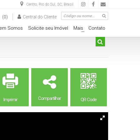
Centro
,
Rio do Sul
,
SC
,
Brasil
(0)
Central do Cliente
em Somos
Solicite seu Imóvel
Mais
Contato
+
Compartilhar
Imprimir
QR Code