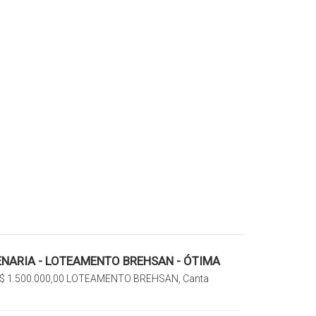
ENARIA - LOTEAMENTO BREHSAN - ÓTIMA
!!
$
1.500.000,00
LOTEAMENTO BREHSAN, Canta
 Santa Catarina, Brasil