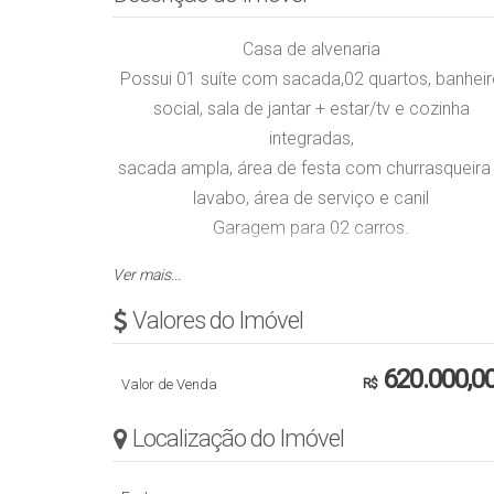
Casa de alvenaria
Possui 01 suíte com sacada,02 quartos, banhei
social, sala de jantar + estar/tv e cozinha
integradas,
sacada ampla, área de festa com churrasqueira
lavabo, área de serviço e canil
Garagem para 02 carros.
Ver mais...
Ficam todos os móveis sob medida.
Sistema de aquecimento à gás e e
strutura do
Valores do Imóvel
telhado metálica, t
oda murada com portão
eletrônico.
620.000,0
Valor de Venda
R$
Revestimento em piso porcelanato e vinílico no
quartos e e
strutural em alvenaria da laje e rebai
Localização do Imóvel
em gesso.