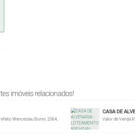
tes imóveis relacionados!
CASA DE ALV
LOCALIZAÇÃO!
efeito Wenceslau Borini, 2064,
Valor de Venda
R
anta Catarina, Brasil
Galo, Rio do Sul,