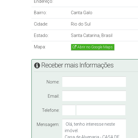
Endereço:
Área do terreno: 499,80 m²
Bairro:
Canta Galo
Área construída: 192,07 m²
Cidade:
Rio do Sul
Obs.: Valor sujeito a alteração sem aviso prévio
Estado:
Santa Catarina, Brasil
Mapa:
Abrir no Google Maps
Receber mais Informações
Nome:
Email:
Telefone:
Mensagem: