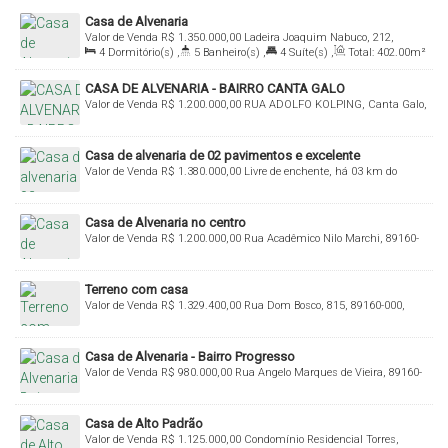
Casa de Alvenaria
Valor de Venda
R$
1.350.000,00
Ladeira Joaquim Nabuco, 212,
4
Dormitório(s)
,
5
Banheiro(s)
,
4
Suíte(s)
,
Total:
402
.00
m²
89160-000, Centro, Rio do Sul, Santa Catarina, Brasil
,
2
Vaga(s)
,
Útil:
307
.00
m²
CASA DE ALVENARIA - BAIRRO CANTA GALO
Valor de Venda
R$
1.200.000,00
RUA ADOLFO KOLPING, Canta Galo,
Rio do Sul, Santa Catarina, Brasil
Casa de alvenaria de 02 pavimentos e excelente
Valor de Venda
R$
1.380.000,00
Livre de enchente, há 03 km do
acabamento!
Centro de Rio do Sul, 89160-000, Budag, Rio do Sul, Santa Catarina,
Brasil
Casa de Alvenaria no centro
Valor de Venda
R$
1.200.000,00
Rua Acadêmico Nilo Marchi, 89160-
075, Centro, Rio do Sul, Santa Catarina, Brasil
Terreno com casa
Valor de Venda
R$
1.329.400,00
Rua Dom Bosco, 815, 89160-000,
Jardim América, Rio do Sul, Santa Catarina, Brasil
Casa de Alvenaria - Bairro Progresso
Valor de Venda
R$
980.000,00
Rua Angelo Marques de Vieira, 89160-
000, Progresso, Rio do Sul, Santa Catarina, Brasil
Casa de Alto Padrão
Valor de Venda
R$
1.125.000,00
Condomínio Residencial Torres,