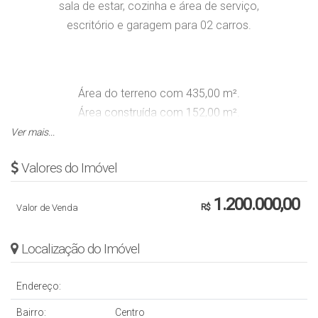
sala de estar, cozinha e área de serviço,
escritório e garagem para 02 carros.
Área do terreno com 435,00 m².
Área construída com 152,00 m².
Ver mais...
Obs.: Valor sujeito a alteração sem aviso prévio.
Valores do Imóvel
1.200.000,00
Valor de Venda
R$
Localização do Imóvel
Endereço:
Bairro:
Centro