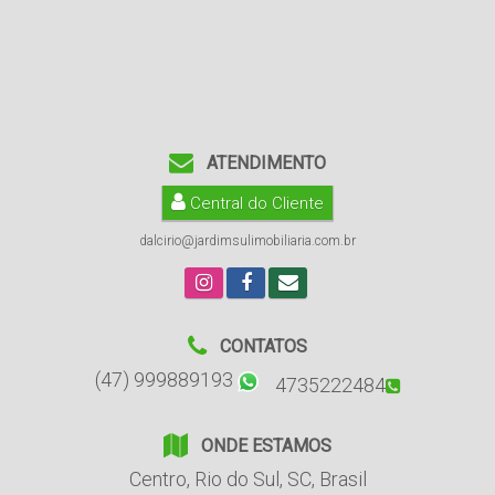
ATENDIMENTO
Central do Cliente
dalcirio@jardimsulimobiliaria.com.br
CONTATOS
(47) 999889193
4735222484
ONDE ESTAMOS
Centro
,
Rio do Sul
,
SC
,
Brasil