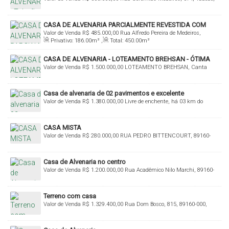
Rio do Sul, Santa Catarina, Brasil
CASA DE ALVENARIA PARCIALMENTE REVESTIDA COM
Valor de Venda
R$
485.000,00
Rua Alfredo Pereira de Medeiros,
MADEIRA NOBRE! COM 186,00 M² DE ÁREA CONSTRUÍDA
Privativo:
186
.00
m²
,
Total:
450
.00
m²
Budag, Rio do Sul, Santa Catarina, Brasil
CASA DE ALVENARIA - LOTEAMENTO BREHSAN - ÓTIMA
Valor de Venda
R$
1.500.000,00
LOTEAMENTO BREHSAN, Canta
LOCALIZAÇÃO!!!
Galo, Rio do Sul, Santa Catarina, Brasil
Casa de alvenaria de 02 pavimentos e excelente
Valor de Venda
R$
1.380.000,00
Livre de enchente, há 03 km do
acabamento!
Centro de Rio do Sul, 89160-000, Budag, Rio do Sul, Santa Catarina,
Brasil
CASA MISTA
Valor de Venda
R$
280.000,00
RUA PEDRO BITTENCOURT, 89160-
000, Navegantes, Rio do Sul, Santa Catarina, Brasil
Casa de Alvenaria no centro
Valor de Venda
R$
1.200.000,00
Rua Acadêmico Nilo Marchi, 89160-
075, Centro, Rio do Sul, Santa Catarina, Brasil
Terreno com casa
Valor de Venda
R$
1.329.400,00
Rua Dom Bosco, 815, 89160-000,
Jardim América, Rio do Sul, Santa Catarina, Brasil