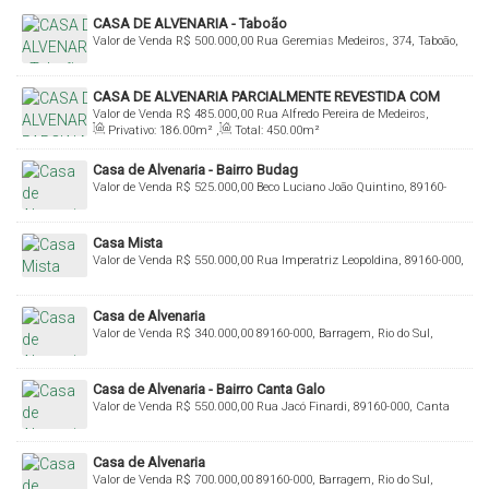
CASA DE ALVENARIA - Taboão
Valor de Venda
R$
500.000,00
Rua Geremias Medeiros, 374, Taboão,
Rio do Sul, Santa Catarina, Brasil
CASA DE ALVENARIA PARCIALMENTE REVESTIDA COM
Valor de Venda
R$
485.000,00
Rua Alfredo Pereira de Medeiros,
MADEIRA NOBRE! COM 186,00 M² DE ÁREA CONSTRUÍDA
Privativo:
186
.00
m²
,
Total:
450
.00
m²
Budag, Rio do Sul, Santa Catarina, Brasil
Casa de Alvenaria - Bairro Budag
Valor de Venda
R$
525.000,00
Beco Luciano João Quintino, 89160-
000, Budag, Rio do Sul, Santa Catarina, Brasil
Casa Mista
Valor de Venda
R$
550.000,00
Rua Imperatriz Leopoldina, 89160-000,
Canoas, Rio do Sul, Santa Catarina, Brasil
Casa de Alvenaria
Valor de Venda
R$
340.000,00
89160-000, Barragem, Rio do Sul,
Santa Catarina, Brasil
Casa de Alvenaria - Bairro Canta Galo
Valor de Venda
R$
550.000,00
Rua Jacó Finardi, 89160-000, Canta
Galo, Rio do Sul, Santa Catarina, Brasil
Casa de Alvenaria
Valor de Venda
R$
700.000,00
89160-000, Barragem, Rio do Sul,