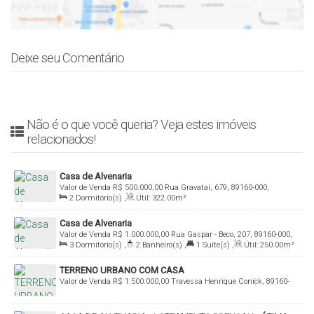
Deixe seu Comentário
Não é o que você queria? Veja estes imóveis
relacionados!
Casa de Alvenaria
Valor de Venda
R$
500.000,00
Rua Gravataí, 679, 89160-000,
2
Dormitório(s)
,
Útil:
322
.00
m²
Santana, Rio do Sul, Santa Catarina, Brasil
Casa de Alvenaria
Valor de Venda
R$
1.000.000,00
Rua Gaspar - Beco, 207, 89160-000,
3
Dormitório(s)
,
2
Banheiro(s)
,
1
Suíte(s)
,
Útil:
250
.00
m²
Santana, Rio do Sul, Santa Catarina, Brasil
TERRENO URBANO COM CASA
Valor de Venda
R$
1.500.000,00
Travessa Henrique Conick, 89160-
000, Jardim América, Rio do Sul, Santa Catarina, Brasil