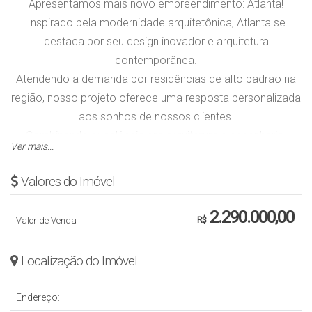
Apresentamos mais novo empreendimento: Atlanta!
Inspirado pela modernidade arquitetônica, Atlanta se
destaca por seu design inovador e arquitetura
contemporânea.
Atendendo a demanda por residências de alto padrão na
região, nosso projeto oferece uma resposta personalizada
aos sonhos de nossos clientes.
Combinando excelência em arquitetura e engenharia.
Ver mais...
Atlanta não oferece apenas um lar, mas também um
investimento duradouro, valorizando-se no mercado!
Valores do Imóvel
Com ambientes amplos e espaçosos, Atlanta oferece uma
atmosfera arejada e iluminada, criando um espaço
2.290.000,00
Valor de Venda
R$
acolhedor para toda família.
Suas três suítes, incluindo a suíte master com closet, são
Localização do Imóvel
equipadas com piso aquecido, espaço personalizado,
automação e acesso ao jardim de inverno privativo.
Endereço:
A área social impressiona com seu pé direito duplo,