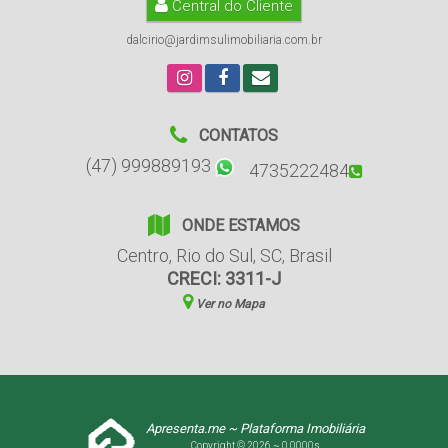
Central do Cliente
dalcirio@jardimsulimobiliaria.com.br
CONTATOS
(47) 999889193
4735222484
ONDE ESTAMOS
Centro
,
Rio do Sul
,
SC
,
Brasil
CRECI: 3311-J
Ver no Mapa
Apresenta.me ~ Plataforma Imobiliária
Copyright © 2026 ~ 0.0000s