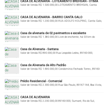
CASA DE ALVENARIA - LOTEAMENTO BREHSAN - ÓTIMA
Valor de Venda
R$
1.500.000,00
LOTEAMENTO BREHSAN, Canta
LOCALIZAÇÃO!!!
Galo, Rio do Sul, Santa Catarina, Brasil
CASA DE ALVENARIA - BAIRRO CANTA GALO
Valor de Venda
R$
1.200.000,00
RUA ADOLFO KOLPING, Canta Galo,
Rio do Sul, Santa Catarina, Brasil
Casa de alvenaria de 02 pavimentos e excelente
Valor de Venda
R$
1.380.000,00
Livre de enchente, há 03 km do
acabamento!
Centro de Rio do Sul, 89160-000, Budag, Rio do Sul, Santa Catarina,
Brasil
Casa de Alvenaria - Santana
Valor de Venda
R$
890.000,00
Rua Leopoldo Ledra, 89160-000,
Santana, Rio do Sul, Santa Catarina, Brasil
Casa de Alvenaria de Alto Padrão
Valor de Venda
R$
1.690.000,00
Condomínio Fechado Torres, 89160-
000, Bremer, Rio do Sul, Santa Catarina, Brasil
Prédio Residencial - Comercial
Valor de Venda
R$
2.300.000,00
Rua São Paulo, 89167-164, Boa Vista,
Rio do Sul, Santa Catarina, Brasil
CASA DE ALVENARIA
Valor de Venda
R$
2.200.000,00
89160-000, Sumaré, Rio do Sul,
Santa Catarina, Brasil