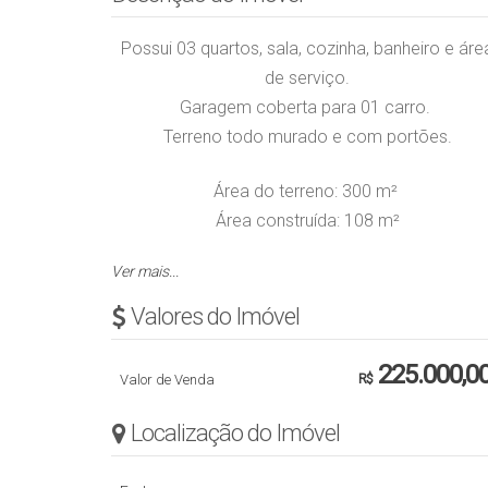
Possui 03 quartos, s
ala, cozinha, banheiro
e áre
de serviço.
Garagem coberta para 01 carro.
Terreno todo murado e com portões.
Área do terreno: 300 m²
Área construída: 108 m²
Ver mais...
Obs.: Valor sujeito a alteração sem aviso prévio
Valores do Imóvel
225.000,0
Valor de Venda
R$
Localização do Imóvel