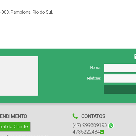
-000, Pamplona, Rio do Sul,
Nome:
Telefone:
ENDIMENTO
CONTATOS
(47) 999889193
ral do Cliente
4735222484