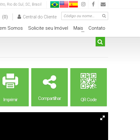
tro
,
Rio do Sul
,
SC
,
Brasil
(0)
Central do Cliente
em Somos
Solicite seu Imóvel
Mais
Contato
+
Compartilhar
Imprimir
QR Code