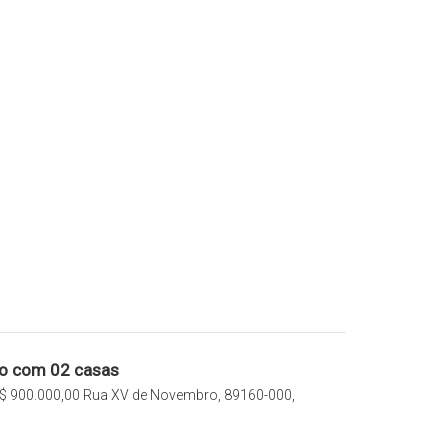
no com 02 casas
$
900.000,00
Rua XV de Novembro, 89160-000,
o Sul, Santa Catarina, Brasil