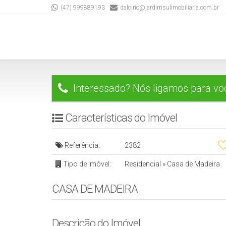
(47) 999889193
dalcirio@jardimsulimobiliaria.com.br
Interessado? Nós ligamos para vo
Características do Imóvel
Referência:
2382
Tipo de Imóvel:
Residencial
»
Casa de Madeira
CASA DE MADEIRA
Descrição do Imóvel