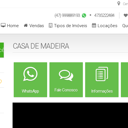
Cen
(47) 999889193
4735222484
Home
Vendas
Tipos de Imóveis
Locações
Qu
CASA DE MADEIRA
cê!
Fale Conosco
WhatsApp
Informações