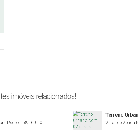
tes imóveis relacionados!
Terreno Urba
om Pedro II, 89160-000,
Valor de Venda
R
rasil
Laranjeiras, Rio d