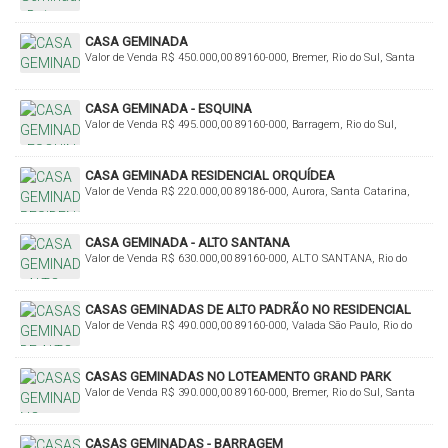
Navegantes, Rio do Sul, Santa Catarina, Brasil
CASA GEMINADA
Valor de Venda
R$
450.000,00
89160-000, Bremer, Rio do Sul, Santa
Catarina, Brasil
CASA GEMINADA - ESQUINA
Valor de Venda
R$
495.000,00
89160-000, Barragem, Rio do Sul,
Santa Catarina, Brasil
CASA GEMINADA RESIDENCIAL ORQUÍDEA
Valor de Venda
R$
220.000,00
89186-000, Aurora, Santa Catarina,
Brasil
CASA GEMINADA - ALTO SANTANA
Valor de Venda
R$
630.000,00
89160-000, ALTO SANTANA, Rio do
Sul, Santa Catarina, Brasil
CASAS GEMINADAS DE ALTO PADRÃO NO RESIDENCIAL
Valor de Venda
R$
490.000,00
89160-000, Valada São Paulo, Rio do
VILLA DI ROMA
Sul, Santa Catarina, Brasil
CASAS GEMINADAS NO LOTEAMENTO GRAND PARK
Valor de Venda
R$
390.000,00
89160-000, Bremer, Rio do Sul, Santa
Catarina, Brasil
CASAS GEMINADAS - BARRAGEM