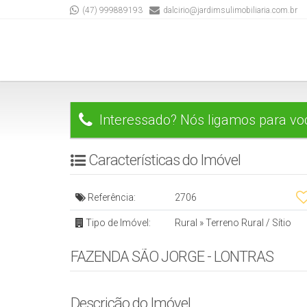
(47) 999889193
dalcirio@jardimsulimobiliaria.com.br
Interessado? Nós ligamos para vo
Características do Imóvel
Referência:
2706
Tipo de Imóvel:
Rural
»
Terreno Rural / Sítio
FAZENDA SÃO JORGE - LONTRAS
Descrição do Imóvel