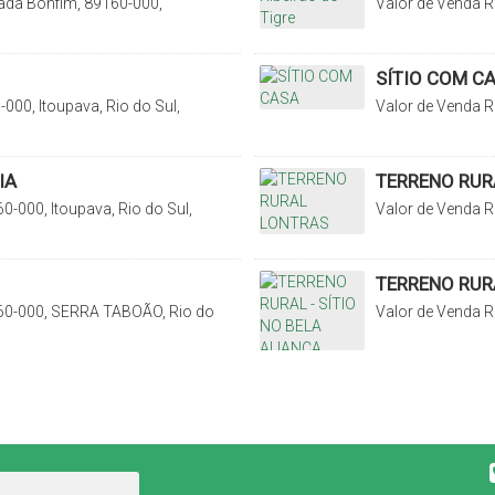
ada Bonfim, 89160-000,
Valor de Venda
R
rasil
do Trombudo, Rio 
SÍTIO COM C
000, Itoupava, Rio do Sul,
Valor de Venda
R
Santa Catarina, B
IA
TERRENO RUR
0-000, Itoupava, Rio do Sul,
Valor de Venda
R
Lontras, Santa Ca
TERRENO RURA
60-000, SERRA TABOÃO, Rio do
Valor de Venda
R
Catarina, Brasil