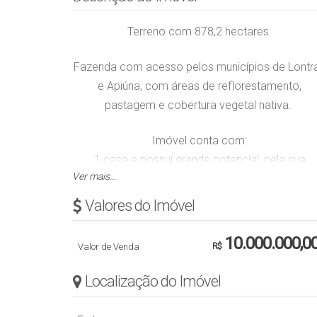
Terreno com 878,2 hectares.
Fazenda com acesso pelos municípios de Lontr
e Apiúna, com áreas de reflorestamento,
pastagem e cobertura vegetal nativa.
Imóvel conta com:
1 casa e possui grande potencial, pela sua
Ver mais...
extensão territorial,
localização geográfica e características do
Valores do Imóvel
relevo.
10.000.000,0
Valor de Venda
R$
Obs.: Valor sujeito a alteração sem aviso prévio
Localização do Imóvel