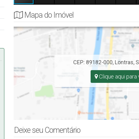
Mapa do Imóvel
CEP: 89182-000
,
Lontras
,
S
Clique aqui para
Deixe seu Comentário