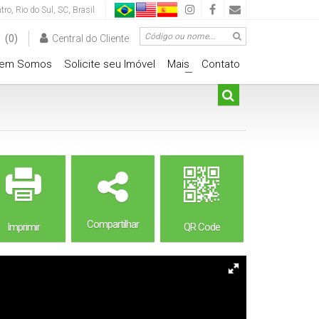
tro
,
Rio do Sul
,
SC
,
Brasil
(0)
Central do Cliente
em Somos
Solicite seu Imóvel
Mais
Contato
+
Compartilhar
Imprimir
QR Code