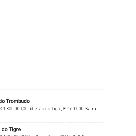
a do Trombudo
$
1.300.000,00
Ribeirão do Tigre, 89160-000, Barra
do Sul, Santa Catarina, Brasil
o do Tigre