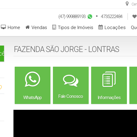
Cen
(47) 999889193
4735222484
Home
Vendas
Tipos de Imóveis
Locações
Qu
FAZENDA SÃO JORGE - LONTRAS
cê!
Fale Conosco
WhatsApp
Informações