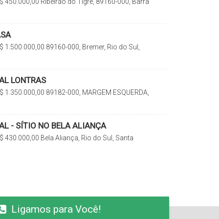
$
450.000,00
Ribeirão do Tigre, 89160-000, Barra
do Sul, Santa Catarina, Brasil
ASA
$
1.500.000,00
89160-000, Bremer, Rio do Sul,
rasil
AL LONTRAS
$
1.350.000,00
89182-000, MARGEM ESQUERDA,
tarina, Brasil
L - SÍTIO NO BELA ALIANÇA
$
430.000,00
Bela Aliança, Rio do Sul, Santa
Ligamos para Você!