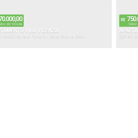
0.000,00
750.
R$
alor de Venda
Valor
TAMENTO VILA VICENZA
APARTA
9160-000
,
Santana
,
Rio do Sul
,
Santa Catarina
,
Brasil
CEP: 8916