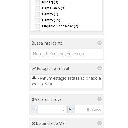
Budag (3)
Canta Galo (3)
Centro (1)
Centro (15)
Eugênio Schneider (2)
Fundo Canoas (3)
Jardim América (5)
Busca Inteligente
Laranjeiras (5)
Progresso (3)
Santana (2)
Taboão (2)
Estágio do Imóvel
Itajaí (3)
Nenhum estágio está relacionado a
Fazenda (1)
esta busca.
Praia Brava (1)
São Judas (1)
Valor do Imóvel
Navegantes (2)
De
Até
Gravatá (2)
(1)
Distância do Mar