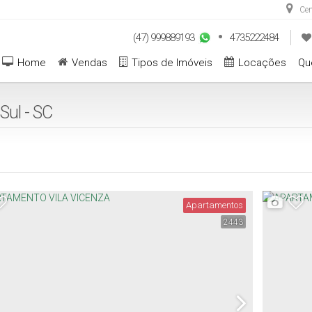
Cen
(47) 999889193
4735222484
Home
Vendas
Tipos de Imóveis
Locações
Qu
Sul - SC
Apartamentos
2443