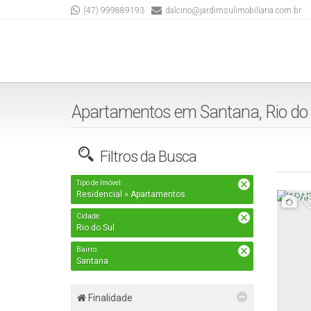
(47) 999889193
dalcirio@jardimsulimobiliaria.com.br
Apartamentos em Santana, Rio do 
Filtros da Busca
Tipo de Imóvel:
Residencial » Apartamentos
Cidade:
Rio do Sul
Bairro:
Santana
Finalidade