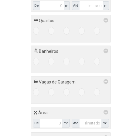
Perequê Mirim (1)
De
m
Até
m
Camboriú (1)
Quartos
Tabuleiro (1)
1+
2+
3+
4+
5+
Indaial (1)
Warnow (1)
Banheiros
Itapema (1)
1+
2+
3+
4+
5+
Meia Praia (1)
Porto Belo (1)
Vagas de Garagem
Perequê (1)
1+
2+
3+
4+
5+
Rio do Oeste (1)
Centro (1)
Área
De
m²
Até
m²