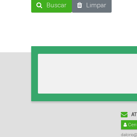
Buscar
Limpar
AT
Cent
dalcirio@