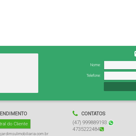
Nome:
Telefone:
ENDIMENTO
CONTATOS
(47) 999889193
ral do Cliente
4735222484
jardimsulimobiliaria.com.br