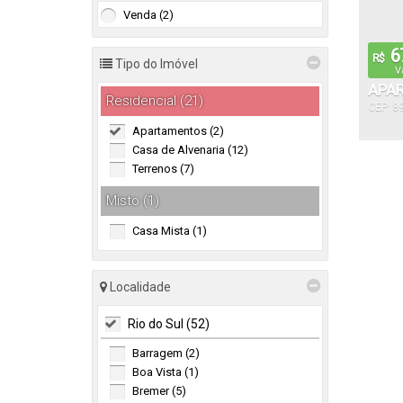
Venda (2)
67
R$
Tipo do Imóvel
V
APAR
Residencial (21)
CEP: 8
Apartamentos (2)
Casa de Alvenaria (12)
Terrenos (7)
Misto (1)
Casa Mista (1)
Localidade
Rio do Sul (52)
Barragem (2)
Boa Vista (1)
Bremer (5)