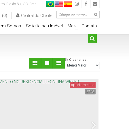
tro
,
Rio do Sul
,
SC
,
Brasil
(0)
Central do Cliente
em Somos
Solicite seu Imóvel
Mais
Contato
+
Ordenar por:
Apartamentos
2748