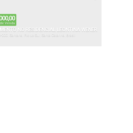
000,00
 de Venda
MENTO NO RESIDENCIAL LEONTINA WENER
0-000
,
Santana
,
Rio do Sul
,
Santa Catarina
,
Brasil