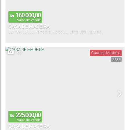
160.000,00
R$
Valor de Venda
CASA DE MADEIRA
CEP: 89160-000
,
Pamplona
,
Rio do Sul
,
Santa Catarina
,
Brasil
Casa de Madeira
2382
225.000,00
R$
Valor de Venda
CASA DE MADEIRA