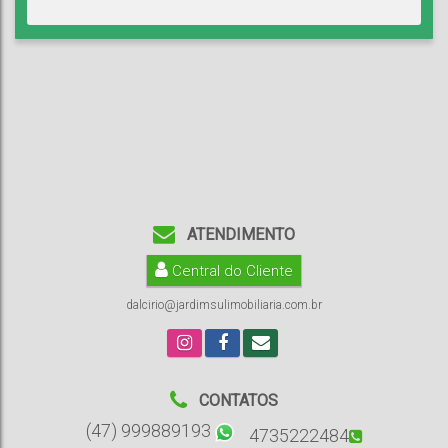
ATENDIMENTO
Central do Cliente
dalcirio@jardimsulimobiliaria.com.br
CONTATOS
(47) 999889193
4735222484