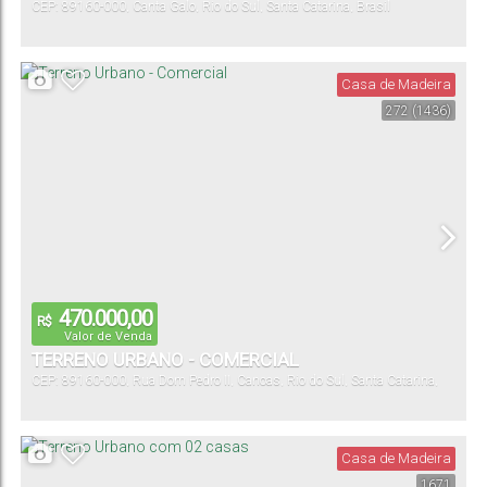
CEP: 89160-000
,
Canta Galo
,
Rio do Sul
,
Santa Catarina
,
Brasil
Casa de Madeira
272
(1436)
470.000,00
R$
Valor de Venda
TERRENO URBANO - COMERCIAL
CEP: 89160-000
,
Rua Dom Pedro II
,
Canoas
,
Rio do Sul
,
Santa Catarina
,
Brasil
Casa de Madeira
1671