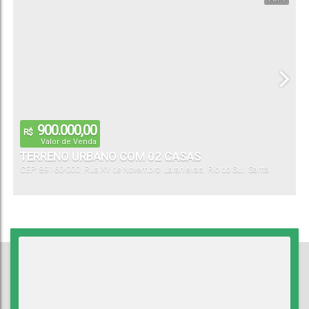
900.000,00
R$
Valor de Venda
TERRENO URBANO COM 02 CASAS
CEP: 89160-000
,
Rua XV de Novembro
,
Laranjeiras
,
Rio do Sul
,
Santa
Catarina
,
Brasil