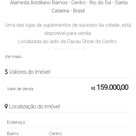
Alameda Aristiliano Ramos
-
Centro
-
Rio do Sul
-
Santa
Catarina
-
Brasil
Uma das lojas de suplementos de sucesso da cidade, está
disponível para venda
Localizada ao lado da Cacau Show do Centro.
A venda inclui tudo:
Ver mais...
Todo o estoque de suplementos.
Móveis e prateleiras.
Valores do Imóvel
Computador e sistema.
Possui escritório, banheiro, provador com espelho e sobre
159.000,00
Valor de Venda
R$
loja para estoque.
Estrutura pronta para continuar operando no dia seguinte!
Ver mais...
Localização do Imóvel
Endereço:
Bairro:
Centro