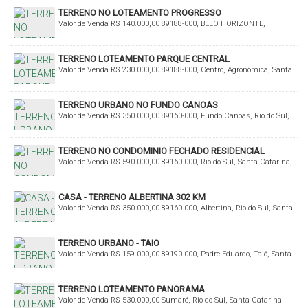
TERRENO NO LOTEAMENTO PROGRESSO
Valor de Venda
R$
140.000,00
89188-000, BELO HORIZONTE,
Agronômica, Santa Catarina, Brasil
TERRENO LOTEAMENTO PARQUE CENTRAL
Valor de Venda
R$
230.000,00
89188-000, Centro, Agronômica, Santa
Catarina, Brasil
TERRENO URBANO NO FUNDO CANOAS
Valor de Venda
R$
350.000,00
89160-000, Fundo Canoas, Rio do Sul,
Santa Catarina, Brasil
TERRENO NO CONDOMINIO FECHADO RESIDENCIAL
Valor de Venda
R$
590.000,00
89160-000, Rio do Sul, Santa Catarina,
PARQUE DO ARVOREDO
Brasil
CASA - TERRENO ALBERTINA 302 KM
Valor de Venda
R$
350.000,00
89160-000, Albertina, Rio do Sul, Santa
Catarina, Brasil
TERRENO URBANO - TAIO
Valor de Venda
R$
159.000,00
89190-000, Padre Eduardo, Taió, Santa
Catarina, Brasil
TERRENO LOTEAMENTO PANORAMA
Valor de Venda
R$
530.000,00
Sumaré, Rio do Sul, Santa Catarina