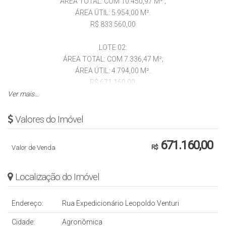
ÁREA TOTAL: COM 10.450,97 M² ;
ÁREA ÚTIL: 5.954,00 M².
R$ 833.560,00
LOTE 02:
ÁREA TOTAL: COM 7.336,47 M²;
ÁREA ÚTIL: 4.794,00 M².
R$ 671.160,00.
Ver mais...
LOTE 03:
ÁREA TOTAL COM 6.092,79 M²;
Valores do Imóvel
ÁREA ÚTIL: 5.570,00 M².
R$ 779.800,00 M².
671.160,00
Valor de Venda
R$
ACEITA ENTRADA + PARCELAMENTO, PERMUTA, ACEITA VEÍCULO,
Localização do Imóvel
IMÓVEL NA REGIÃO DO ALTO VALE OU LITORAL (ITAPEMA,
BALNEÁRIO CAMBORIÚ).
Endereço:
Rua Expedicionário Leopoldo Venturi
OBS.: VALOR SUJEITO A ALTERAÇÃO SEM AVISO PRÉVIO.
Cidade:
Agronômica