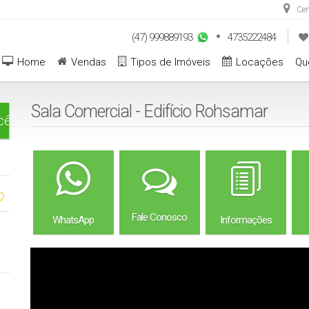
Cen
(47) 999889193
4735222484
Home
Vendas
Tipos de Imóveis
Locações
Qu
Sala Comercial - Edifício Rohsamar
cê!
Fale Conosco
WhatsApp
Informações