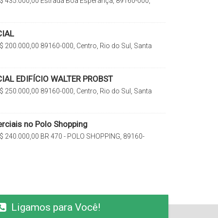
$
435.000,00
Estrada Boa Esperança, 89160-000,
 do Sul, Santa Catarina, Brasil
IAL
$
200.000,00
89160-000, Centro, Rio do Sul, Santa
IAL EDIFÍCIO WALTER PROBST
$
250.000,00
89160-000, Centro, Rio do Sul, Santa
rciais no Polo Shopping
$
240.000,00
BR 470 - POLO SHOPPING, 89160-
o do Sul, Santa Catarina, Brasil
Ligamos para Você!