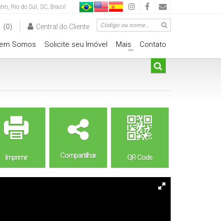
tro
,
Rio do Sul
,
SC
,
Brasil
(0)
Central do Cliente
em Somos
Solicite seu Imóvel
Mais
Contato
+
Compartilhar
Imprimir
QR Code