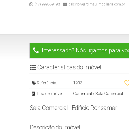
(47) 999889193
dalcirio@jardimsulimobiliaria.com.br
Interessado? Nós ligamos para vo
Características do Imóvel
Referência:
1903
Tipo de Imóvel:
Comercial
»
Sala Comercial
Sala Comercial - Edifício Rohsamar
Descrição do Imóvel