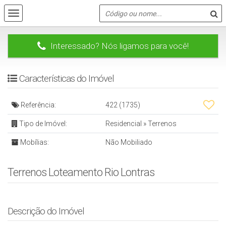
Interessado? Nós ligamos para você!
Características do Imóvel
Referência:
422
(1735)
Tipo de Imóvel:
Residencial
»
Terrenos
Mobílias:
Não Mobiliado
Terrenos Loteamento Rio Lontras
Descrição do Imóvel