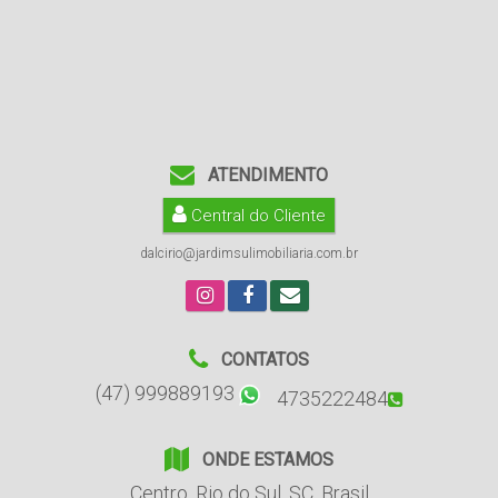
ATENDIMENTO
Central do Cliente
dalcirio@jardimsulimobiliaria.com.br
CONTATOS
(47) 999889193
4735222484
ONDE ESTAMOS
Centro
,
Rio do Sul
,
SC
,
Brasil