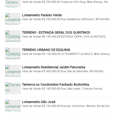
Valor de Venda
R$
250.000,00
Travessa Otto Klug, Bela Aliança, Rio
do Sul, Santa Catarina, Brasil
Loteamento Paraíso Verde
Valor de Venda
R$
200.000,00
Rua Waldemar Hoffmann, 89160-000,
Fundo Canoas, Rio do Sul, Santa Catarina, Brasil
TERRENO - ESTRADA GERAL DOS QUINTINOS
Valor de Venda
R$
140.000,00
ESTRADA GERAL DOS QUINTINOS,
Bremer, Rio do Sul, Santa Catarina, Brasil
TERRENO URBANO DE ESQUINA
Valor de Venda
R$
150.000,00
LOTEAMENTO ALIANÇA, Bela Aliança,
Rio do Sul, Santa Catarina, Brasil
Loteamento Residencial Jardim Panorama
Valor de Venda
R$
450.000,00
Rua Sete de Setembro, 89160-000,
Sumaré, Rio do Sul, Santa Catarina, Brasil
Terrenos no Condomínio Fechado Andorinha
Valor de Venda
R$
165.000,00
Rua João Ledra / Celesta Fronza,
89160-000, Taboão, Rio do Sul, Santa Catarina, Brasil
Loteamento São José
Valor de Venda
R$
150.000,00
Rua dos Quintinos, Bremer, Rio do Sul,
Santa Catarina, Brasil