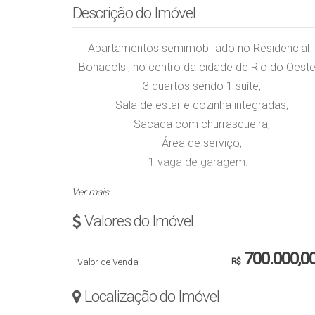
Descrição do Imóvel
Apartamentos semimobiliado no Residencial
Bonacolsi, no centro da cidade de Rio do Oeste
- 3 quartos sendo 1 suíte;
- Sala de estar e cozinha integradas;
- Sacada com churrasqueira;
- Área de serviço;
1 vaga de garagem.
Ver mais...
Apto 202 B Área privativa com 96 m² R$
700.000,00 (3 quartos, sendo 1 suíte);
Valores do Imóvel
Obs.: Valor sujeito a alteração sem aviso prévio
700.000,0
Valor de Venda
R$
Localização do Imóvel