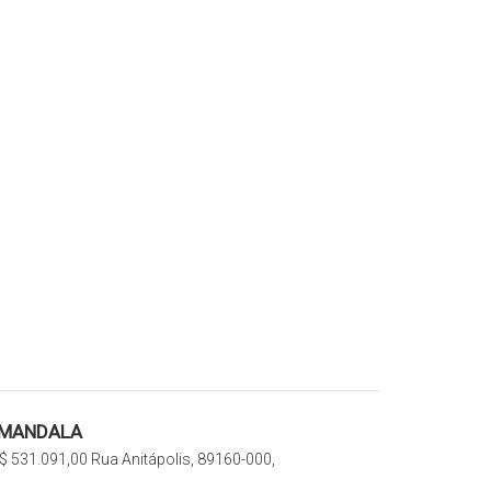
 MANDALA
$
531.091,00
Rua Anitápolis, 89160-000,
o Sul, Santa Catarina, Brasil