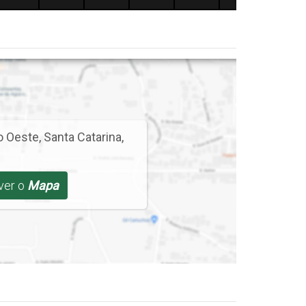
o Oeste
,
Santa Catarina
,
 ver o
Mapa