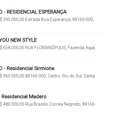
 - RESIDENCIAL ESPERANÇA
$
395.000,00
Estrada Boa Esperança, 89160-000,
 do Sul, Santa Catarina, Brasil
 YOU NEW STYLE
$
658.200,00
RUA FLORIANÓPOLIS, Fazenda, Itajaí,
rasil
- Residencial Sirmione
$
960.000,00
89160-000, Centro, Rio do Sul, Santa
 Residencial Madero
$
480.000,00
Rua Brasilio Correia Negredo, 89160-
o Sul, Santa Catarina, Brasil