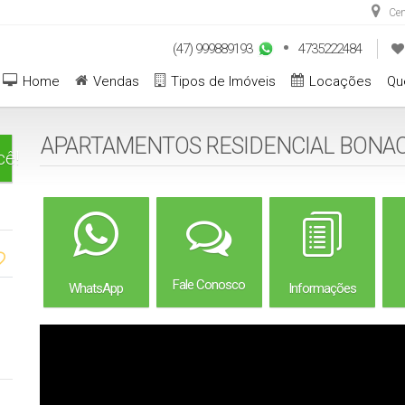
Cen
(47) 999889193
4735222484
Home
Vendas
Tipos de Imóveis
Locações
Qu
APARTAMENTOS RESIDENCIAL BONAC
cê!
Fale Conosco
WhatsApp
Informações