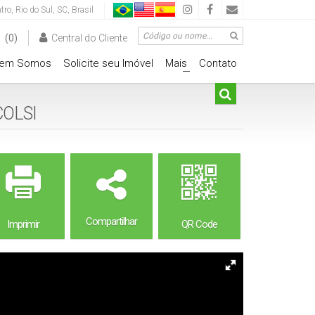
tro
,
Rio do Sul
,
SC
,
Brasil
(0)
Central do Cliente
em Somos
Solicite seu Imóvel
Mais
Contato
+
OLSI
Compartilhar
Imprimir
QR Code