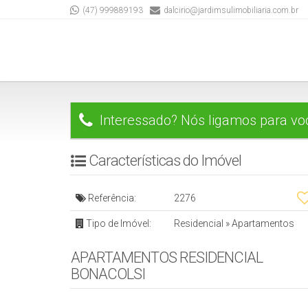
(47) 999889193
dalcirio@jardimsulimobiliaria.com.br
Interessado? Nós ligamos para vo
Características do Imóvel
Referência:
2276
Tipo de Imóvel:
Residencial
»
Apartamentos
APARTAMENTOS RESIDENCIAL
BONACOLSI