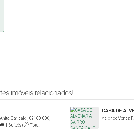
tes imóveis relacionados!
CASA DE ALVE
Anita Garibaldi, 89160-000,
Valor de Venda
R
, Brasil
Rio do Sul, Santa
1
Suíte(s)
,
Total: