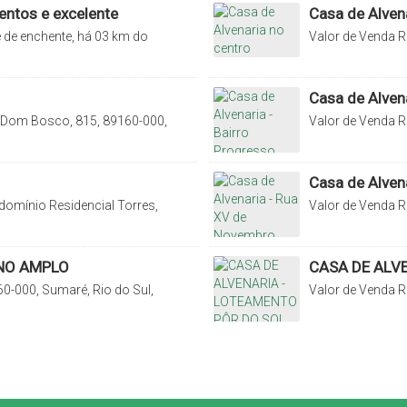
entos e excelente
Casa de Alven
e de enchente, há 03 km do
Valor de Venda
R
ag, Rio do Sul, Santa Catarina,
075, Centro, Rio 
Casa de Alvena
Dom Bosco, 815, 89160-000,
Valor de Venda
R
arina, Brasil
000, Progresso, R
Casa de Alven
omínio Residencial Torres,
Valor de Venda
R
 Catarina, Brasil
Laranjeiras, Rio d
ENO AMPLO
CASA DE ALV
0-000, Sumaré, Rio do Sul,
Valor de Venda
R
Santa Catarina, B