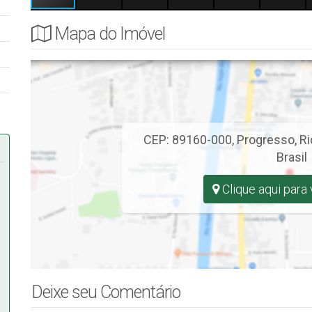
.
Mapa do Imóvel
CEP: 89160-000
,
Progresso
,
Ri
Brasil
Clique aqui para
Deixe seu Comentário