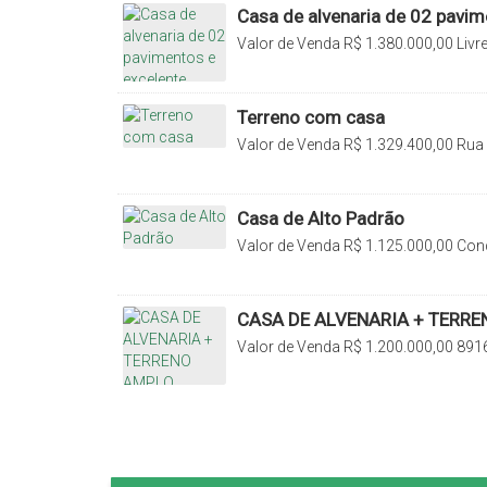
Casa de alvenaria de 02 pavim
acabamento!
Valor de Venda
R$
1.380.000,00
Livr
Centro de Rio do Sul, 89160-000, Bud
Brasil
Terreno com casa
Valor de Venda
R$
1.329.400,00
Rua 
Jardim América, Rio do Sul, Santa Cat
Casa de Alto Padrão
Valor de Venda
R$
1.125.000,00
Cond
89160-000, Bremer, Rio do Sul, Santa
CASA DE ALVENARIA + TERR
Valor de Venda
R$
1.200.000,00
8916
Santa Catarina, Brasil