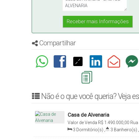
Compartilhar
Não é o que você queria? Veja es
Casa de Alvenaria
Valor de Venda
R$
1.490.000,00
Rua 
Progresso, Rio do Sul, Santa Catarina
3
Dormitório(s)
,
3
Banheiro(s)
,
542
.00
m²
,
Útil:
450
.00
m²