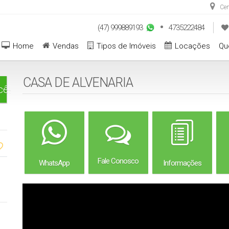
Cen
(47) 999889193
4735222484
Home
Vendas
Tipos de Imóveis
Locações
Qu
CASA DE ALVENARIA
cê!
Fale Conosco
WhatsApp
Informações