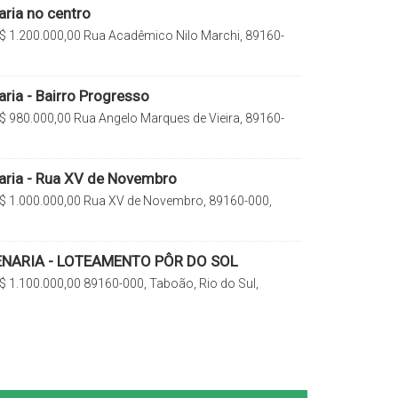
aria no centro
$
1.200.000,00
Rua Acadêmico Nilo Marchi, 89160-
do Sul, Santa Catarina, Brasil
ria - Bairro Progresso
$
980.000,00
Rua Angelo Marques de Vieira, 89160-
io do Sul, Santa Catarina, Brasil
aria - Rua XV de Novembro
$
1.000.000,00
Rua XV de Novembro, 89160-000,
o Sul, Santa Catarina, Brasil
ENARIA - LOTEAMENTO PÔR DO SOL
$
1.100.000,00
89160-000, Taboão, Rio do Sul,
rasil