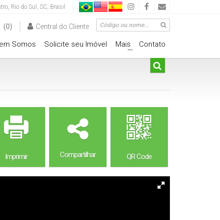
tro
,
Rio do Sul
,
SC
,
Brasil
(0)
Central do Cliente
em Somos
Solicite seu Imóvel
Mais
Contato
+
Compartilhar
Imprimir
QR Code