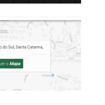
o do Sul
,
Santa Catarina
,
 ver o
Mapa