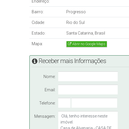
Endereço:
Obs.: Valor sujeito a alteração sem aviso prévio
Bairro:
Progresso
Cidade:
Rio do Sul
Estado:
Santa Catarina, Brasil
Mapa:
Abrir no Google Maps
Receber mais Informações
Nome:
Email:
Telefone:
Mensagem: