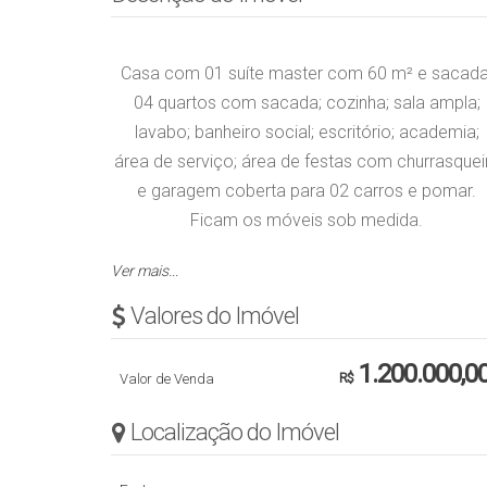
Casa com 01 suíte master com 60 m² e sacada
04 quartos com sacada; cozinha; sala ampla;
lavabo; banheiro social; escritório; academia;
área de serviço; área de festas com churrasquei
e garagem coberta para 02 carros e pomar.
Ficam os móveis sob medida.
Ver mais...
Possui filtro de água; sistema de alarme e
câmeras.
Valores do Imóvel
Área construída de 285,51 m².
1.200.000,0
Valor de Venda
R$
Área do terreno com 509,36 m².
Localização do Imóvel
Casa de esquina, local tranquilo.
Fora de área de risco e enchente.