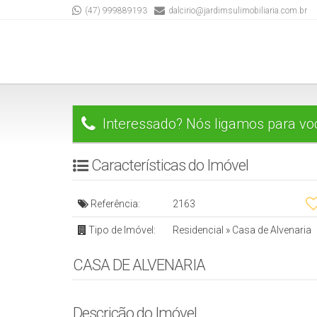
(47) 999889193
dalcirio@jardimsulimobiliaria.com.br
Interessado? Nós ligamos para vo
Características do Imóvel
Referência:
2163
Tipo de Imóvel:
Residencial
»
Casa de Alvenaria
CASA DE ALVENARIA
Descrição do Imóvel