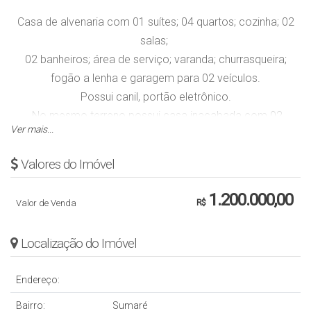
Casa de alvenaria com 01 suítes; 04 quartos; cozinha; 02
salas;
02 banheiros; área de serviço; varanda; churras
queira;
fogão a lenha e garagem para 02 veículos.
Possui canil, portão eletrônico.
No mesmo terreno possui casa inacabada com 02
Ver mais...
quartos; sala e cozinha integradas e banheiro
e uma casa mista com 02 quartos; sala; cozinha; banheiro
Valores do Imóvel
e garagem.
1.200.000,00
Valor de Venda
R$
Área privativa de 130 m²;
Área do terreno com 5973,25 m².
Localização do Imóvel
Obs.: Valor sujeito a alteração sem aviso prévio.
Endereço:
Bairro:
Sumaré