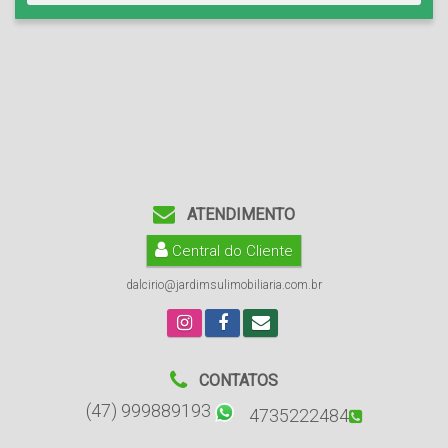
ATENDIMENTO
Central do Cliente
dalcirio@jardimsulimobiliaria.com.br
CONTATOS
(47) 999889193
4735222484