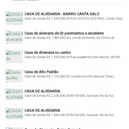
CASA DE ALVENARIA - BAIRRO CANTA GALO
Valor de Venda
R$
1.200.000,00
RUA ADOLFO KOLPING, Canta Galo,
Rio do Sul, Santa Catarina, Brasil
Casa de alvenaria de 02 pavimentos e excelente
Valor de Venda
R$
1.380.000,00
Livre de enchente, há 03 km do
acabamento!
Centro de Rio do Sul, 89160-000, Budag, Rio do Sul, Santa Catarina,
Brasil
Casa de Alvenaria no centro
Valor de Venda
R$
1.200.000,00
Rua Acadêmico Nilo Marchi, 89160-
075, Centro, Rio do Sul, Santa Catarina, Brasil
Casa de Alto Padrão
Valor de Venda
R$
1.125.000,00
Condomínio Residencial Torres,
89160-000, Bremer, Rio do Sul, Santa Catarina, Brasil
CASA DE ALVENARIA
Valor de Venda
R$
2.200.000,00
89160-000, Sumaré, Rio do Sul,
Santa Catarina, Brasil
CASA DE ALVENARIA
Valor de Venda
R$
1.450.000,00
89160-000, Sumaré, Rio do Sul,
Santa Catarina, Brasil