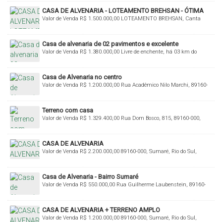
CASA DE ALVENARIA - LOTEAMENTO BREHSAN - ÓTIMA
Valor de Venda
R$
1.500.000,00
LOTEAMENTO BREHSAN, Canta
LOCALIZAÇÃO!!!
Galo, Rio do Sul, Santa Catarina, Brasil
Casa de alvenaria de 02 pavimentos e excelente
Valor de Venda
R$
1.380.000,00
Livre de enchente, há 03 km do
acabamento!
Centro de Rio do Sul, 89160-000, Budag, Rio do Sul, Santa Catarina,
Brasil
Casa de Alvenaria no centro
Valor de Venda
R$
1.200.000,00
Rua Acadêmico Nilo Marchi, 89160-
075, Centro, Rio do Sul, Santa Catarina, Brasil
Terreno com casa
Valor de Venda
R$
1.329.400,00
Rua Dom Bosco, 815, 89160-000,
Jardim América, Rio do Sul, Santa Catarina, Brasil
CASA DE ALVENARIA
Valor de Venda
R$
2.200.000,00
89160-000, Sumaré, Rio do Sul,
Santa Catarina, Brasil
Casa de Alvenaria - Bairro Sumaré
Valor de Venda
R$
550.000,00
Rua Guilherme Laubenstein, 89160-
000, Sumaré, Rio do Sul, Santa Catarina, Brasil
CASA DE ALVENARIA + TERRENO AMPLO
Valor de Venda
R$
1.200.000,00
89160-000, Sumaré, Rio do Sul,