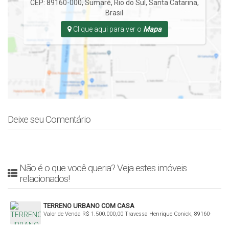
CEP: 89160-000
,
Sumaré
,
Rio do Sul
,
Santa Catarina
,
Brasil
Clique aqui para ver o
Mapa
Deixe seu Comentário
Não é o que você queria? Veja estes imóveis
relacionados!
TERRENO URBANO COM CASA
Valor de Venda
R$
1.500.000,00
Travessa Henrique Conick, 89160-
000, Jardim América, Rio do Sul, Santa Catarina, Brasil