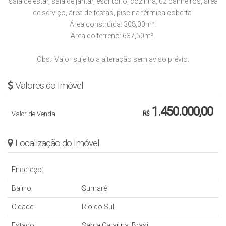
sala de estar, sala de jantar, escritório, cozinha, 02 banheiros, área
de serviço, área de festas, piscina térmica coberta.
Área construída: 308,00m².
Área do terreno: 637,50m².
Obs.: Valor sujeito a alteração sem aviso prévio.
Valores do Imóvel
1.450.000,00
Valor de Venda
R$
Localização do Imóvel
Endereço:
Bairro:
Sumaré
Cidade:
Rio do Sul
Estado:
Santa Catarina, Brasil