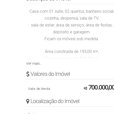
Casa com 01 suíte; 02 quartos; banheiro social;
cozinha; despensa; sala de TV;
sala de estar; área de serviço; área de festas;
depósito e garagem.
Ficam os móveis sob medida.
Área construída de 193,00 m²;
Área do terreno de 546,00 m².
Ver mais...
Obs.: Valor sujeito a alteração sem aviso prévio
Valores do Imóvel
700.000,0
Valor de Venda
R$
Localização do Imóvel