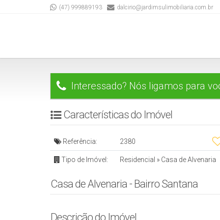
(47) 999889193
dalcirio@jardimsulimobiliaria.com.br
Interessado? Nós ligamos para vo
Características do Imóvel
Referência:
2380
Tipo de Imóvel:
Residencial
»
Casa de Alvenaria
Casa de Alvenaria - Bairro Santana
Descrição do Imóvel