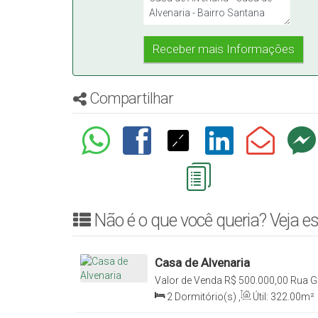
Compartilhar
Não é o que você queria? Veja es
Casa de Alvenaria
Valor de Venda
R$
500.000,00
Rua Gr
Santana, Rio do Sul, Santa Catarina, 
2
Dormitório(s)
,
Útil:
322
.00
m²