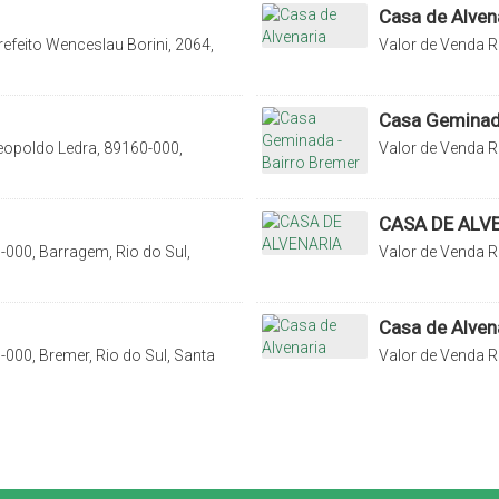
Casa de Alven
efeito Wenceslau Borini, 2064,
Valor de Venda
R
anta Catarina, Brasil
Canoas, Rio do Su
Casa Geminada
eopoldo Ledra, 89160-000,
Valor de Venda
R
Brasil
Catarina, Brasil
CASA DE ALV
-000, Barragem, Rio do Sul,
Valor de Venda
R
Catarina, Brasil
Casa de Alven
000, Bremer, Rio do Sul, Santa
Valor de Venda
R
Santa Catarina, B