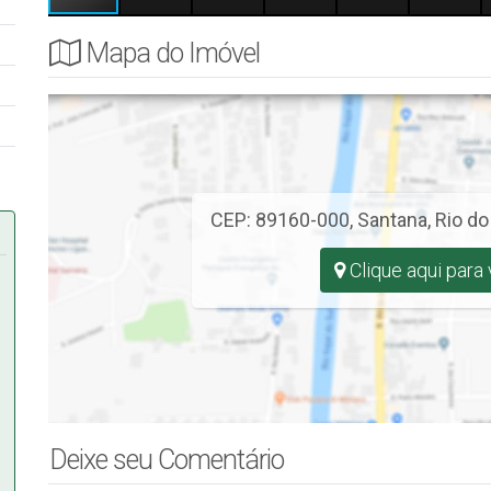
Mapa do Imóvel
CEP: 89160-000
,
Santana
,
Rio do
Clique aqui para
Deixe seu Comentário