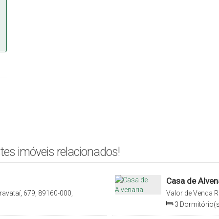
tes imóveis relacionados!
Casa de Alven
avataí, 679, 89160-000,
Valor de Venda
R
Brasil
Santana, Rio do S
3
Dormitório(s