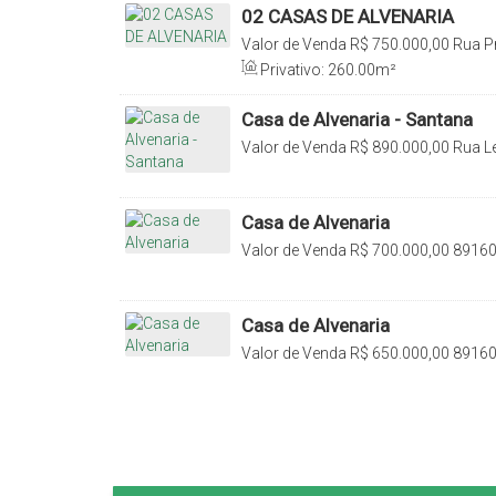
02 CASAS DE ALVENARIA
Valor de Venda
R$
750.000,00
Rua Pr
89160-000, Canta Galo, Rio do Sul, S
Privativo:
260
.00
m²
Casa de Alvenaria - Santana
Valor de Venda
R$
890.000,00
Rua L
Santana, Rio do Sul, Santa Catarina, 
Casa de Alvenaria
Valor de Venda
R$
700.000,00
89160
Santa Catarina, Brasil
Casa de Alvenaria
Valor de Venda
R$
650.000,00
89160-
Catarina, Brasil