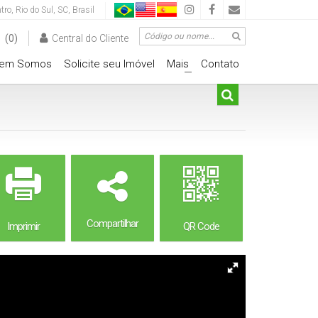
tro
,
Rio do Sul
,
SC
,
Brasil
(0)
Central do Cliente
em Somos
Solicite seu Imóvel
Mais
Contato
+
Compartilhar
Imprimir
QR Code