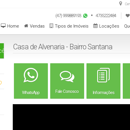
Cen
(47) 999889193
4735222484
Home
Vendas
Tipos de Imóveis
Locações
Qu
Casa de Alvenaria - Bairro Santana
cê!
Fale Conosco
WhatsApp
Informações