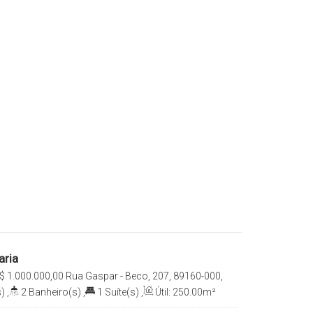
aria
$
1.000.000,00
Rua Gaspar - Beco, 207, 89160-000,
ul, Santa Catarina, Brasil
)
,
2
Banheiro(s)
,
1
Suíte(s)
,
Útil:
250
.00
m²