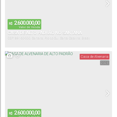
2.600.000,00
R$
Valor de Venda
CASA DE ALTO PADRÃO NO SANTANA
CEP: 89160-000
,
Santana
,
Rio do Sul
,
Santa Catarina
,
Brasil
Casa de Alvenaria
2321
2.600.000,00
R$