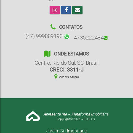
CONTATOS
(47) 999889193
4735222484
ONDE ESTAMOS
Centro
,
Rio do Sul
,
SC
,
Brasil
CRECI: 3311-J
Ver no Mapa
Apresenta.me ~ Plataforma Imobiliária
Copyright © 2026 ~ 0.0000s
Jardim Sul Imobiliária