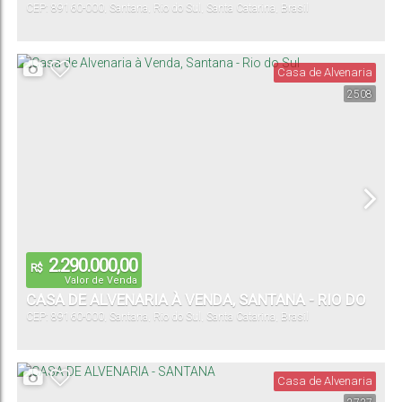
CEP: 89160-000
,
Santana
,
Rio do Sul
,
Santa Catarina
,
Brasil
Casa de Alvenaria
2508
2.290.000,00
R$
Valor de Venda
CASA DE ALVENARIA À VENDA, SANTANA - RIO DO
CEP: 89160-000
,
Santana
,
Rio do Sul
,
Santa Catarina
,
Brasil
SUL
Casa de Alvenaria