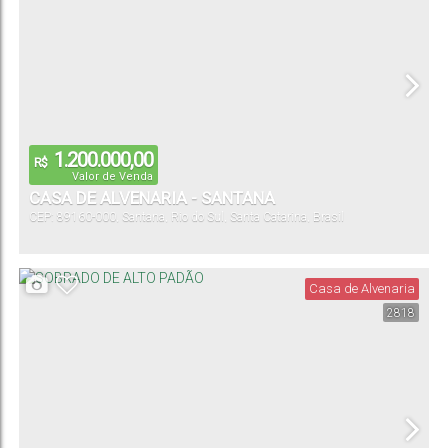
1.200.000,00
R$
Valor de Venda
CASA DE ALVENARIA - SANTANA
CEP: 89160-000
,
Santana
,
Rio do Sul
,
Santa Catarina
,
Brasil
Casa de Alvenaria
2818