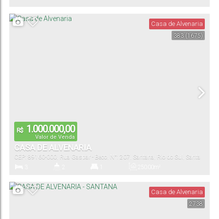
Casa de Alvenaria
383
(1675)
1.000.000,00
R$
Valor de Venda
CASA DE ALVENARIA
CEP: 89160-000
,
Rua Gaspar - Beco
,
N°:
207
,
Santana
,
Rio do Sul
,
Santa
Catarina
,
Brasil
3
2
1
250
.00
m²
Dormitório(s)
Banheiro(s)
Suíte(s)
Útil:
Casa de Alvenaria
2738