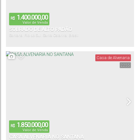
1.400.000,00
R$
Valor de Venda
SOBRADO DE ALTO PADÃO
Santana
,
Rio do Sul
,
Santa Catarina
,
Brasil
Casa de Alvenaria
2255
1.850.000,00
R$
Valor de Venda
CASA ALVENARIA NO SANTANA