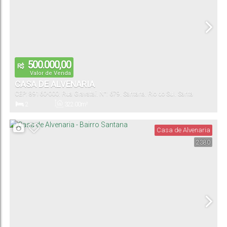
500.000,00
R$
Valor de Venda
CASA DE ALVENARIA
CEP: 89160-000
,
Rua Gravataí
,
N°:
679
,
Santana
,
Rio do Sul
,
Santa
Catarina
,
Brasil
2
322
.00
m²
Dormitório(s)
Útil:
Casa de Alvenaria
2380