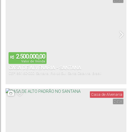
2737
2.500.000,00
R$
Valor de Venda
CASA DE ALVENARIA - SANTANA
CEP: 89160-000
,
Santana
,
Rio do Sul
,
Santa Catarina
,
Brasil
Casa de Alvenaria
2458