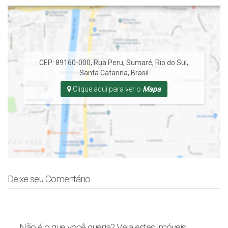
CEP: 89160-000
,
Rua Peru
,
Sumaré
,
Rio do Sul
,
Santa Catarina
,
Brasil
Clique aqui para ver o
Mapa
Deixe seu Comentário
Não é o que você queria? Veja estes imóveis