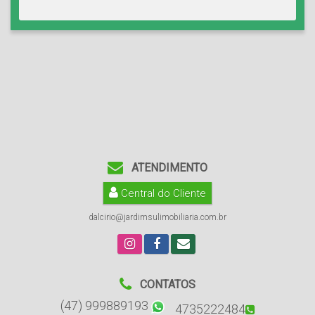
ATENDIMENTO
Central do Cliente
dalcirio@jardimsulimobiliaria.com.br
CONTATOS
(47) 999889193
4735222484