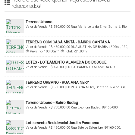
relacionados!
Terreno Urbano
Valor de Venda
R$
530.000,00
Rua Maria Leite da Silva, Sumaré, Rio
do Sul, Santa Catarina, Brasil
TERRENO COM CASA MISTA - BAIRRO SANTANA
Valor de Venda
R$
450.000,00
RUA JUSTINA DE BARBA LEDRA , 120,
Privativo:
100
.00
m²
,
Total:
721
.00
m²
Santana, Rio do Sul, Santa Catarina, Brasil
LOTES - LOTEAMENTO ALAMEDA DO BOSQUE
Valor de Venda
R$
470.000,00
LOTEAMENTO ALAMEDA DO
BOSQUE, Budag, Rio do Sul, Santa Catarina, Brasil
TERRENO URBANO - RUA ANA NERY
Valor de Venda
R$
500.000,00
RUA ANA NERY, Santana, Rio do Sul,
Santa Catarina, Brasil
Terreno Urbano - Bairro Budag
Valor de Venda
R$
750.000,00
Rua Eleonora Budag, 89160-000,
Budag, Rio do Sul, Santa Catarina, Brasil
Loteamento Residencial Jardim Panorama
Valor de Venda
R$
450.000,00
Rua Sete de Setembro, 89160-000,
Sumaré, Rio do Sul, Santa Catarina, Brasil