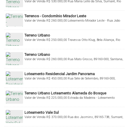
Valor de Venda
R$
530.000,00
Rua Maria Leite da Silva, Sumaré, Rio
do Sul, Santa Catarina, Brasil
Terrenos - Condomínio Mirador Leste
Valor de Venda
R$
260.000,00
Loteamento Mirador Leste - Rua João
Ledra - Valada Taboão, 89160-000, Taboão, Rio do Sul, Santa Catarina,
Brasil
Terreno Urbano
Valor de Venda
R$
250.000,00
Travessa Otto Klug, Bela Aliança, Rio
do Sul, Santa Catarina, Brasil
Terreno Urbano
Valor de Venda
R$
260.000,00
Rua Mato Grosso, 89160-000, Santana,
Rio do Sul, Santa Catarina, Brasil
Loteamento Residencial Jardim Panorama
Valor de Venda
R$
450.000,00
Rua Sete de Setembro, 89160-000,
Sumaré, Rio do Sul, Santa Catarina, Brasil
Terreno Urbano Loteamento Alameda do Bosque
Valor de Venda
R$
225.000,00
Estrada da Madeira - Loteamento
Alameda do Bosque, 89160-000, Budag, Rio do Sul, Santa Catarina,
Brasil
Loteamento Vale Sul
Valor de Venda
R$
370.000,00
Rua dos Jasmins, 89165-738, Sumaré,
Rio do Sul, Santa Catarina, Brasil