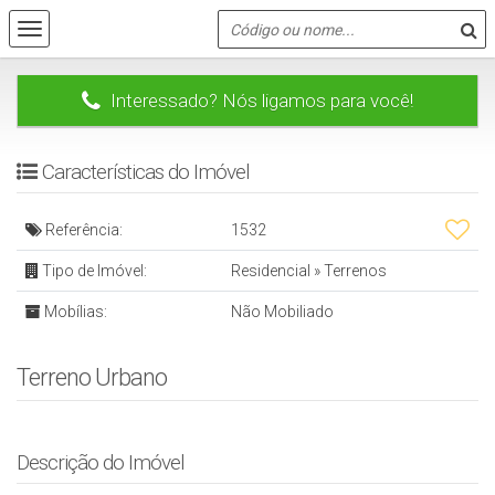
Interessado? Nós ligamos para você!
Características do Imóvel
Referência:
1532
Tipo de Imóvel:
Residencial
»
Terrenos
Mobílias:
Não Mobiliado
Terreno Urbano
Descrição do Imóvel