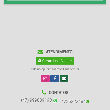
ATENDIMENTO
Central do Cliente
dalcirio@jardimsulimobiliaria.com.br
CONTATOS
(47) 999889193
4735222484