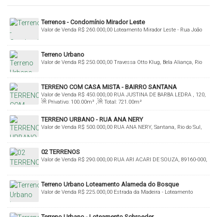
Terrenos - Condomínio Mirador Leste
Valor de Venda
R$
260.000,00
Loteamento Mirador Leste - Rua João
Ledra - Valada Taboão, 89160-000, Taboão, Rio do Sul, Santa Catarina,
Brasil
Terreno Urbano
Valor de Venda
R$
250.000,00
Travessa Otto Klug, Bela Aliança, Rio
do Sul, Santa Catarina, Brasil
TERRENO COM CASA MISTA - BAIRRO SANTANA
Valor de Venda
R$
450.000,00
RUA JUSTINA DE BARBA LEDRA , 120,
Privativo:
100
.00
m²
,
Total:
721
.00
m²
Santana, Rio do Sul, Santa Catarina, Brasil
TERRENO URBANO - RUA ANA NERY
Valor de Venda
R$
500.000,00
RUA ANA NERY, Santana, Rio do Sul,
Santa Catarina, Brasil
02 TERRENOS
Valor de Venda
R$
290.000,00
RUA ARI ACARI DE SOUZA, 89160-000,
Sumaré, Rio do Sul, Santa Catarina, Brasil
Terreno Urbano Loteamento Alameda do Bosque
Valor de Venda
R$
225.000,00
Estrada da Madeira - Loteamento
Alameda do Bosque, 89160-000, Budag, Rio do Sul, Santa Catarina,
Brasil
Terreno Urbano - Loteamento Schroeder