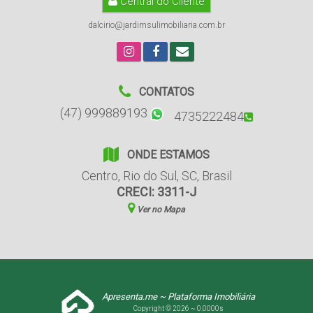
Central do Cliente
dalcirio@jardimsulimobiliaria.com.br
CONTATOS
(47) 999889193
4735222484
ONDE ESTAMOS
Centro
,
Rio do Sul
,
SC
,
Brasil
CRECI: 3311-J
Ver no Mapa
Apresenta.me ~ Plataforma Imobiliária
Copyright © 2026 ~ 0.0000s