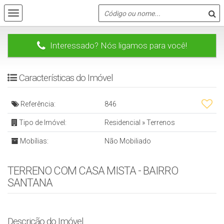
Interessado? Nós ligamos para você!
Características do Imóvel
Referência:
846
Tipo de Imóvel:
Residencial
»
Terrenos
Mobílias:
Não Mobiliado
TERRENO COM CASA MISTA - BAIRRO
SANTANA
Descrição do Imóvel