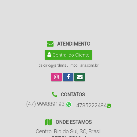
ATENDIMENTO
Central do Cliente
dalcirio@jardimsulimobiliaria.com.br
CONTATOS
(47) 999889193
4735222484
ONDE ESTAMOS
Centro
,
Rio do Sul
,
SC
,
Brasil