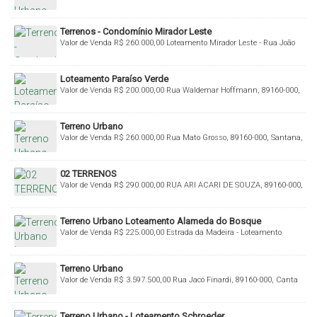
do Sul, Santa Catarina, Brasil
Terrenos - Condomínio Mirador Leste
Valor de Venda
R$
260.000,00
Loteamento Mirador Leste - Rua João
Ledra - Valada Taboão, 89160-000, Taboão, Rio do Sul, Santa Catarina,
Brasil
Loteamento Paraíso Verde
Valor de Venda
R$
200.000,00
Rua Waldemar Hoffmann, 89160-000,
Fundo Canoas, Rio do Sul, Santa Catarina, Brasil
Terreno Urbano
Valor de Venda
R$
260.000,00
Rua Mato Grosso, 89160-000, Santana,
Rio do Sul, Santa Catarina, Brasil
02 TERRENOS
Valor de Venda
R$
290.000,00
RUA ARI ACARI DE SOUZA, 89160-000,
Sumaré, Rio do Sul, Santa Catarina, Brasil
Terreno Urbano Loteamento Alameda do Bosque
Valor de Venda
R$
225.000,00
Estrada da Madeira - Loteamento
Alameda do Bosque, 89160-000, Budag, Rio do Sul, Santa Catarina,
Brasil
Terreno Urbano
Valor de Venda
R$
3.597.500,00
Rua Jacó Finardi, 89160-000, Canta
Galo, Rio do Sul, Santa Catarina, Brasil
Terreno Urbano - Loteamento Schroeder