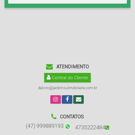
ATENDIMENTO
Central do Cliente
dalcirio@jardimsulimobiliaria.com.br
CONTATOS
(47) 999889193
4735222484