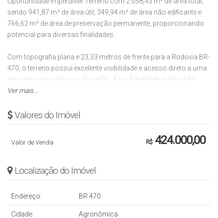
Oportunidade imperdível! Terreno com 2.058,43 m² de área total,
sendo 941,87 m² de área útil, 349,94 m² de área não edificante e
766,62 m² de área de preservação permanente, proporcionando
potencial para diversas finalidades.
Com topografia plana e 23,33 metros de frente para a Rodovia BR-
470, o terreno possui excelente visibilidade e acesso direto a uma
das principais rodovias da região. A profundidade média é de
100,59 metros, oferecendo espaço amplo para construção.
Ver mais...
Localizado em uma área estratégica, faz divisa com a empresa
Valores do Imóvel
MEKO e está a poucos minutos de Flora Citrona e Bilhares Perini,
estabelecimentos de referência da região. A área está em pleno
424.000,00
Valor de Venda
R$
desenvolvimento urbano, o que garante valorização constante do
local.
Localização do Imóvel
Distante apenas 10 km do centro de Rio do Sul, a propriedade
oferece fácil acesso e visibilidade, ideal para empreendimentos
Endereço:
BR 470
comerciais, industriais ou logísticos, além de ser uma excelente
opção para quem busca investir em um local em crescimento.
Cidade:
Agronômica