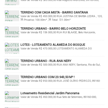
Valor de Venda
R$
380.000,00
Rua Augusto Munzfeld, 89160-000,
Fundo Canoas, Rio do Sul, Santa Catarina, Brasil
TERRENO COM CASA MISTA - BAIRRO SANTANA
Valor de Venda
R$
450.000,00
RUA JUSTINA DE BARBA LEDRA , 120,
Privativo:
100
.00
m²
,
Total:
721
.00
m²
Santana, Rio do Sul, Santa Catarina, Brasil
TERRENO URBANO - BAIRRO BELO HORIZONTE
Valor de Venda
R$
159.000,00
RUA RUI BLAASE, Belo Horizonte,
Agronômica, Santa Catarina, Brasil
LOTES - LOTEAMENTO ALAMEDA DO BOSQUE
Valor de Venda
R$
470.000,00
LOTEAMENTO ALAMEDA DO
BOSQUE, Budag, Rio do Sul, Santa Catarina, Brasil
TERRENO URBANO - RUA ANA NERY
Valor de Venda
R$
500.000,00
RUA ANA NERY, Santana, Rio do Sul,
Santa Catarina, Brasil
TERRENO URBANO COM 23.943,50 M² !
Valor de Venda
R$
950.000,00
RUA JOSÉ OLÍRIO PEDROZO, 89160-
000, BELO HORIZONTE, Agronômica, Santa Catarina, Brasil
Loteamento Residencial Jardim Panorama
Valor de Venda
R$
450.000,00
Rua Sete de Setembro, 89160-000,
Sumaré, Rio do Sul, Santa Catarina, Brasil