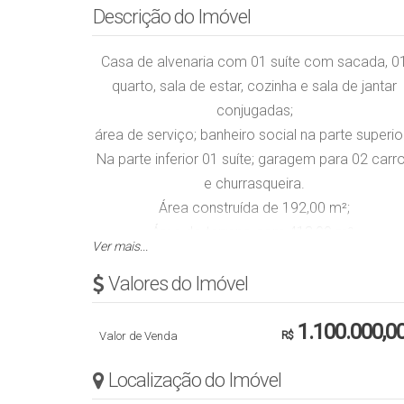
Descrição do Imóvel
Casa de alvenaria com 01 suíte com sacada, 0
quarto, sala de estar, cozinha e sala de jantar
conjugadas;
área de serviço; banheiro social na parte superio
Na parte inferior 01 suíte; garagem para 02 carr
e churrasqueira.
Área construída de 192,00 m²;
Área do terreno com 413,00 m².
Ver mais...
A casa será entregue com muros e grama.
Valores do Imóvel
Piso porcelanato e vinilíco, acabamento em
gesso.
1.100.000,0
Valor de Venda
R$
Entrega prevista para 15 de agosto de 2025.
Localização do Imóvel
Aceita veículo na negociação sob avaliação.