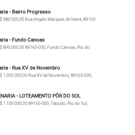
ria - Bairro Progresso
$
980.000,00
Rua Angelo Marques de Vieira, 89160-
io do Sul, Santa Catarina, Brasil
aria - Fundo Canoas
$
890.000,00
89160-000, Fundo Canoas, Rio do
a, Brasil
aria - Rua XV de Novembro
$
1.000.000,00
Rua XV de Novembro, 89160-000,
o Sul, Santa Catarina, Brasil
ENARIA - LOTEAMENTO PÔR DO SOL
$
1.100.000,00
89160-000, Taboão, Rio do Sul,
rasil