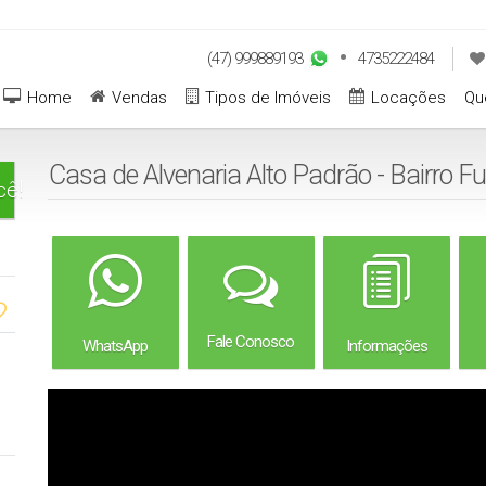
(47) 999889193
4735222484
Home
Vendas
Tipos de Imóveis
Locações
Qu
Casa de Alvenaria Alto Padrão - Bairro 
cê!
Fale Conosco
WhatsApp
Informações