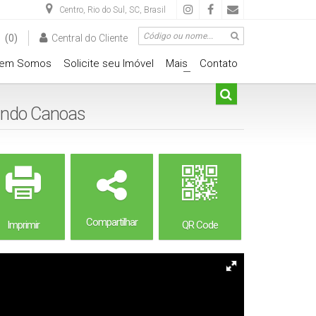
Centro
,
Rio do Sul
,
SC
,
Brasil
(0)
Central do Cliente
em Somos
Solicite seu Imóvel
Mais
Contato
+
Fundo Canoas
Compartilhar
Imprimir
QR Code