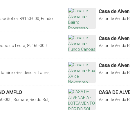
Casa de Alvena
osé Sofka, 89160-000, Fundo
Valor de Venda
R
rasil
000, Progresso, R
Casa de Alven
eopoldo Ledra, 89160-000,
Valor de Venda
R
Brasil
Sul, Santa Catarin
Casa de Alven
omínio Residencial Torres,
Valor de Venda
R
 Catarina, Brasil
Laranjeiras, Rio d
ENO AMPLO
CASA DE ALV
0-000, Sumaré, Rio do Sul,
Valor de Venda
R
Santa Catarina, B