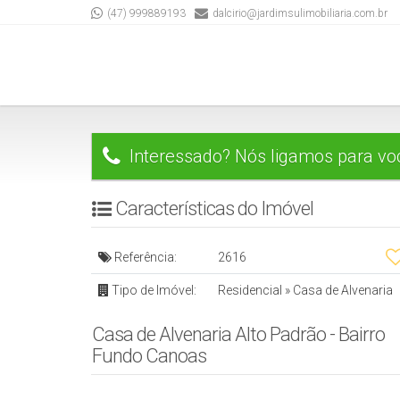
(47) 999889193
dalcirio@jardimsulimobiliaria.com.br
Interessado? Nós ligamos para vo
Características do Imóvel
Referência:
2616
Tipo de Imóvel:
Residencial
»
Casa de Alvenaria
Casa de Alvenaria Alto Padrão - Bairro
Fundo Canoas