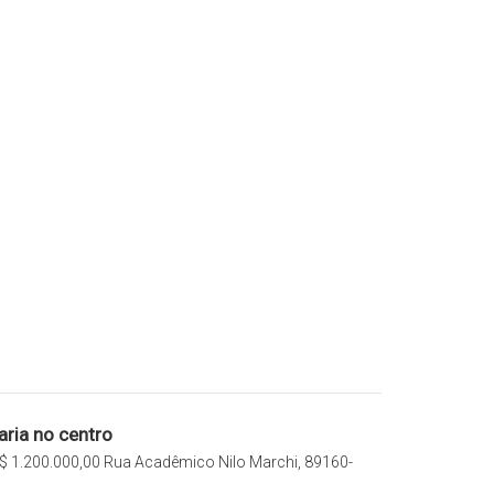
aria no centro
$
1.200.000,00
Rua Acadêmico Nilo Marchi, 89160-
do Sul, Santa Catarina, Brasil