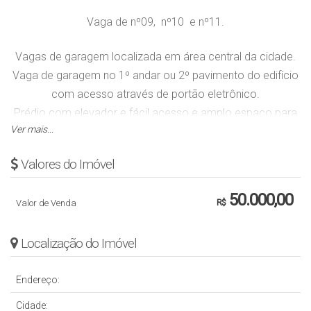
Vaga de nº09, nº10 e nº11.
Vagas de garagem localizada em área central da cidade.
Vaga de garagem no 1º andar ou 2º pavimento do edifício
com acesso através de portão eletrônico.
Prédio com elevador e fácil acesso e amplo espaço para
Ver mais...
manobra.
Valores do Imóvel
Obs.: Valor sujeito a alteração sem aviso prévio.
50.000,00
Valor de Venda
R$
Localização do Imóvel
Endereço:
Cidade: